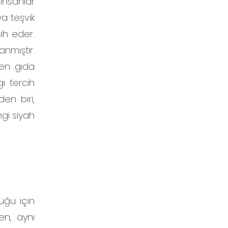
insanlar
ya teşvik
cih eder.
nmıştır.
zden gıda
i tercih
en biri,
ngi siyah
uğu için
ken, aynı