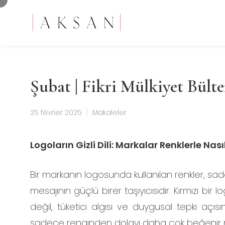
Şubat | Fikri Mülkiyet Bülte
25 février 2025
Makaleler
Logoların Gizli Dili: Markalar Renklerle Nası
Bir markanın logosunda kullanılan renkler, sad
mesajının güçlü birer taşıyıcısıdır. Kırmızı bir
değil, tüketici algısı ve duygusal tepki açısı
sadece renginden dolayı daha çok beğenir miy