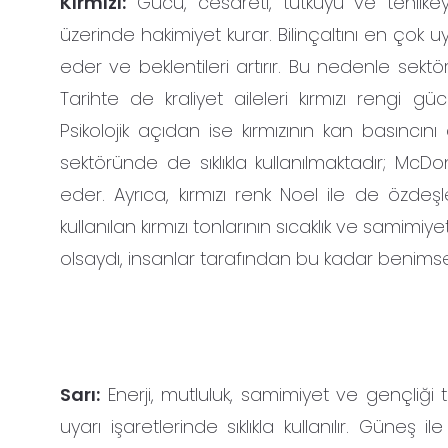
Kırmızı:
Gücü, cesareti, tutkuyu ve tehlikey
üzerinde hakimiyet kurar. Bilinçaltını en çok u
eder ve beklentileri artırır. Bu nedenle sektö
Tarihte de kraliyet aileleri kırmızı rengi gü
Psikolojik açıdan ise kırmızının kan basıncın
sektöründe de sıklıkla kullanılmaktadır; McD
eder. Ayrıca, kırmızı renk Noel ile de özdeşl
kullanılan kırmızı tonlarının sıcaklık ve samimi
olsaydı, insanlar tarafından bu kadar benimse
Sarı:
Enerji, mutluluk, samimiyet ve gençliği 
uyarı işaretlerinde sıklıkla kullanılır. Güneş il