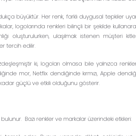
oldukça büyüktür. Her renk, farklı duygusal tepkiler uya
lar, logolarında renkleri bilinçli bir şekilde kullana
liği oluşturulurken, ulaşılmak istenen müşteri kitl
tercih edilir.
deşleşmiştir ki, logoları olmasa bile yalnızca renkler
ndiğinde mor, Netflix dendiğinde kırmızı, Apple dendi
e kadar güçlü ve etkili olduğunu gösterir.
mı bulunur. Bazı renkler ve markalar üzerindeki etkileri: