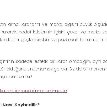
satın alma kararlarını ve marka algısını büyük ölçüde
kurarak, hedef kitlelerinin ilgisini çeker ve marka s
r kimliklerini güçlendirebilir ve pazardaki konumların
çiminin sadece estetik bir karar olmadığını, aynı
faktör olduğunu unutmamak gerekir. Siz de bir markanı
 düşündünüz mü?
alar-icin-renklerin-onemi-nedir/
ı Nasıl Kaybedilir?