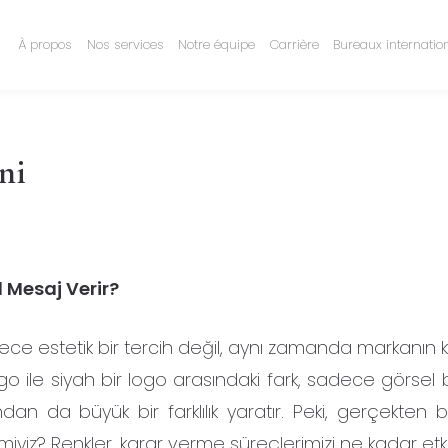
À propos
Nos services
Notre équipe
Carrière
Bureaux internatio
ni
l Mesaj Verir?
ece estetik bir tercih değil, aynı zamanda markanın k
 logo ile siyah bir logo arasındaki fark, sadece görsel 
ndan da büyük bir farklılık yaratır. Peki, gerçekten 
iz? Renkler, karar verme süreçlerimizi ne kadar etki