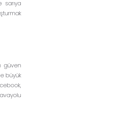
e sarıya
uşturmak
da güven
 ve büyük
acebook,
havayolu