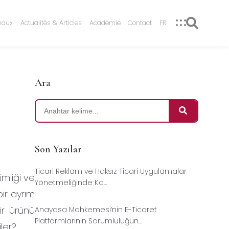
naux
Actualités & Articles
Académie
Contact
FR
Ara
Son Yazılar
Ticari Reklam ve Haksız Ticari Uygulamalar
imliği ve
Yönetmeliğinde Ka...
bir ayrım
bir ürünü
Anayasa Mahkemesi’nin E-Ticaret
Platformlarının Sorumluluğun...
ler?