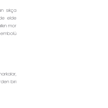
an sıkça
lde elde
alkın mor
 sembolü
arkalar,
rden biri