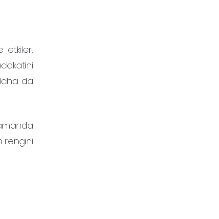
 etkiler.
adakatini
ı daha da
 zamanda
n rengini