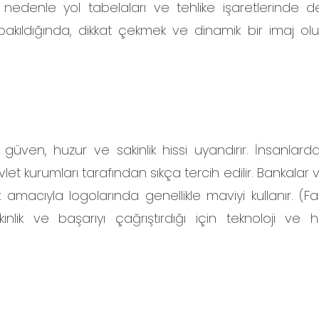
 nedenle yol tabelaları ve tehlike işaretlerinde d
kıldığında, dikkat çekmek ve dinamik bir imaj ol
güven, huzur ve sakinlik hissi uyandırır. İnsanlar
let kurumları tarafından sıkça tercih edilir. Bankalar
 amacıyla logolarında genellikle maviyi kullanır. (F
lik ve başarıyı çağrıştırdığı için teknoloji ve 