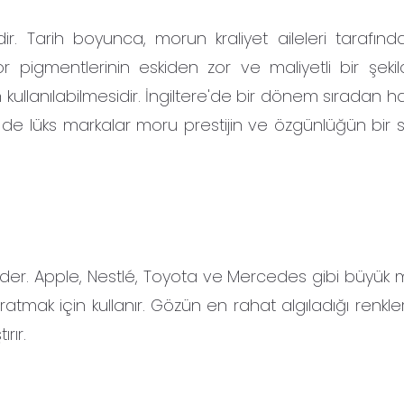
dir. Tarih boyunca, morun kraliyet aileleri tarafınd
or pigmentlerinin eskiden zor ve maliyetli bir şeki
 kullanılabilmesidir. İngiltere'de bir dönem sıradan h
 de lüks markalar moru prestijin ve özgünlüğün bir
 eder. Apple, Nestlé, Toyota ve Mercedes gibi büyük m
aratmak için kullanır. Gözün en rahat algıladığı renkle
rır.