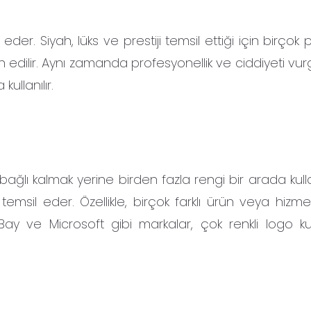
eder. Siyah, lüks ve prestiji temsil ettiği için birço
h edilir. Aynı zamanda profesyonellik ve ciddiyeti vu
ullanılır.
ağlı kalmak yerine birden fazla rengi bir arada kulla
ılığı temsil eder. Özellikle, birçok farklı ürün veya hiz
y ve Microsoft gibi markalar, çok renkli logo ku