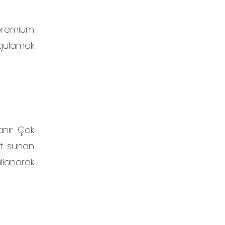
k premium
rgulamak
nır. Çok
met sunan
llanarak