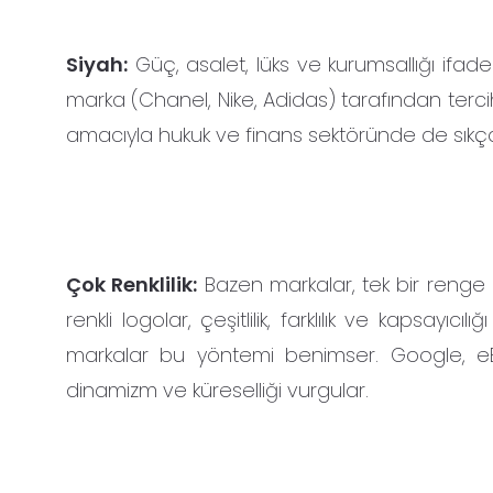
Siyah:
Güç, asalet, lüks ve kurumsallığı ifade 
marka (Chanel, Nike, Adidas) tarafından terci
amacıyla hukuk ve finans sektöründe de sıkça k
Çok Renklilik:
Bazen markalar, tek bir renge b
renkli logolar, çeşitlilik, farklılık ve kapsayıc
markalar bu yöntemi benimser. Google, eBa
dinamizm ve küreselliği vurgular.