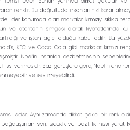
i temsil eder. Bunun yanında dikkat çekicidir ve 
yaran renktir. Bu doğrultuda insanları hızlı karar alma
rde lider konumda olan markalar kırmızıyı sıklıkla ter
cün ve otoritenin simgesi olarak kıyafetlerinde kulla
ı artırdığı ve iştah açıcı olduğu kabul edilir. Bu yü
onald's, KFC ve Coca-Cola gibi markalar kırmızı reng
eşmiştir. Noel’in insanları cezbetmesinin sebeplerind
yet hissi vermesidir. Bazı görüşlere göre, Noel'in ana re
nmeyebilir ve sevilmeyebilirdi.
temsil eder. Aynı zamanda dikkat çekici bir renk old
e bağdaştırılan sarı, sıcaklık ve pozitiflik hissi yaratır