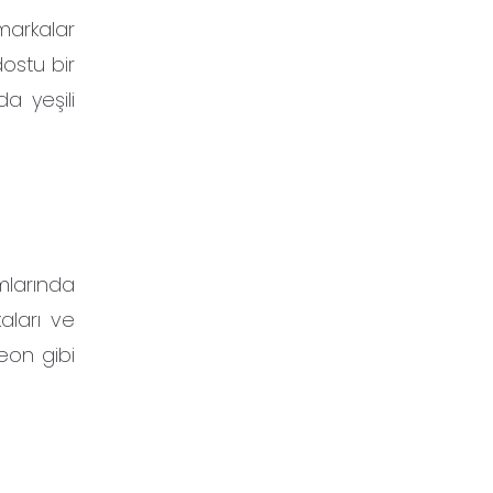
markalar
dostu bir
a yeşili
mlarında
aları ve
eon gibi