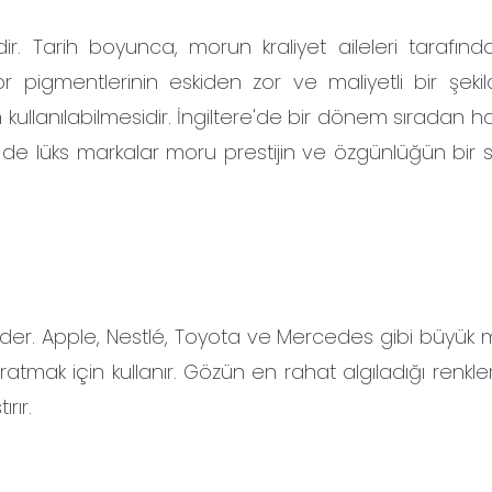
dir. Tarih boyunca, morun kraliyet aileleri tarafınd
or pigmentlerinin eskiden zor ve maliyetli bir şeki
 kullanılabilmesidir. İngiltere'de bir dönem sıradan h
 de lüks markalar moru prestijin ve özgünlüğün bir
 eder. Apple, Nestlé, Toyota ve Mercedes gibi büyük m
aratmak için kullanır. Gözün en rahat algıladığı renkle
rır.