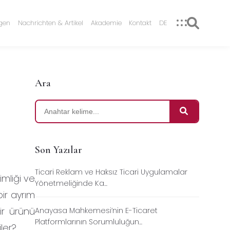
ngen
Nachrichten & Artikel
Akademie
Kontakt
DE
Ara
Son Yazılar
Ticari Reklam ve Haksız Ticari Uygulamalar
imliği ve
Yönetmeliğinde Ka...
bir ayrım
bir ürünü
Anayasa Mahkemesi’nin E-Ticaret
Platformlarının Sorumluluğun...
ler?