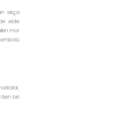
an sıkça
lde elde
alkın mor
 sembolü
arkalar,
rden biri