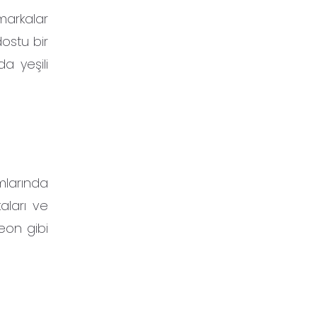
markalar
dostu bir
a yeşili
mlarında
aları ve
eon gibi