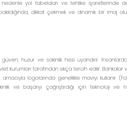
 nedenle yol tabelaları ve tehlike işaretlerinde d
kıldığında, dikkat çekmek ve dinamik bir imaj ol
güven, huzur ve sakinlik hissi uyandırır. İnsanlar
let kurumları tarafından sıkça tercih edilir. Bankalar
 amacıyla logolarında genellikle maviyi kullanır. (F
lik ve başarıyı çağrıştırdığı için teknoloji ve 