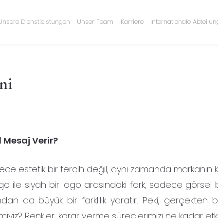
Unsere Dienstleistungen
Unser Team
Karriere
Internationale Abteilu
ni
l Mesaj Verir?
ece estetik bir tercih değil, aynı zamanda markanın k
 logo ile siyah bir logo arasındaki fark, sadece görsel 
ndan da büyük bir farklılık yaratır. Peki, gerçekten 
iz? Renkler, karar verme süreçlerimizi ne kadar etki