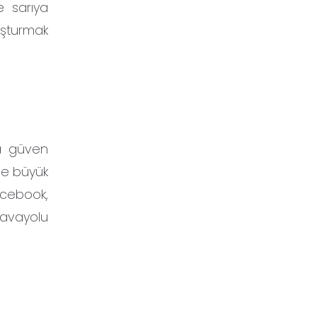
e sarıya
uşturmak
da güven
 ve büyük
acebook,
havayolu