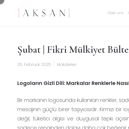
Über uns
Şubat | Fikri Mülkiyet Bülte
25. Februar 2025
Makaleler
Logoların Gizli Dili: Markalar Renklerle Nası
Bir markanın logosunda kullanılan renkler, sad
mesajının güçlü birer taşıyıcısıdır. Kırmızı bir
değil, tüketici algısı ve duygusal tepki açısı
sadece renginden dolayı daha çok beğenir miy