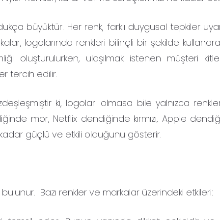
oldukça büyüktür. Her renk, farklı duygusal tepkiler uya
lar, logolarında renkleri bilinçli bir şekilde kullana
liği oluşturulurken, ulaşılmak istenen müşteri kitl
tercih edilir.
deşleşmiştir ki, logoları olmasa bile yalnızca renkler
ndiğinde mor, Netflix dendiğinde kırmızı, Apple dendi
e kadar güçlü ve etkili olduğunu gösterir.
mı bulunur. Bazı renkler ve markalar üzerindeki etkileri: