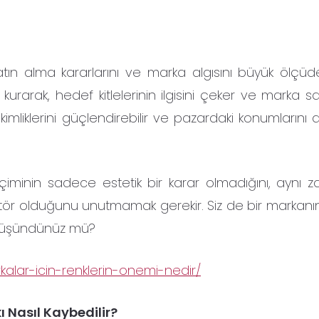
satın alma kararlarını ve marka algısını büyük ölçüde
kurarak, hedef kitlelerinin ilgisini çeker ve marka s
r kimliklerini güçlendirebilir ve pazardaki konumların
çiminin sadece estetik bir karar olmadığını, aynı
faktör olduğunu unutmamak gerekir. Siz de bir markanı
 düşündünüz mü?
alar-icin-renklerin-onemi-nedir/
ı Nasıl Kaybedilir?