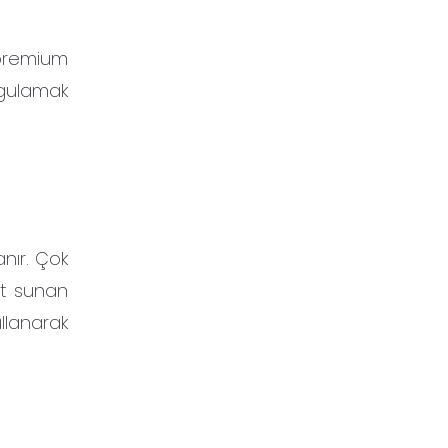
k premium
rgulamak
nır. Çok
met sunan
llanarak