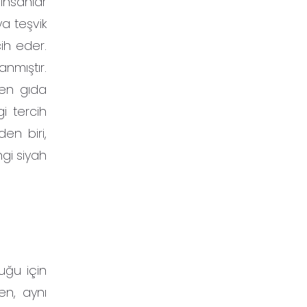
insanlar
ya teşvik
cih eder.
nmıştır.
zden gıda
i tercih
en biri,
ngi siyah
uğu için
ken, aynı