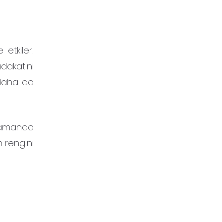
 etkiler.
adakatini
ı daha da
 zamanda
n rengini