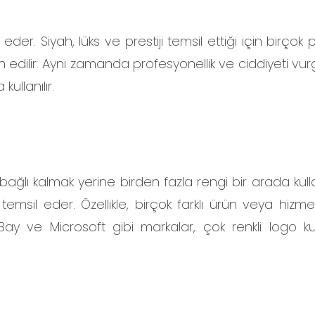
eder. Siyah, lüks ve prestiji temsil ettiği için birço
h edilir. Aynı zamanda profesyonellik ve ciddiyeti vu
ullanılır.
ağlı kalmak yerine birden fazla rengi bir arada kulla
ılığı temsil eder. Özellikle, birçok farklı ürün veya hiz
y ve Microsoft gibi markalar, çok renkli logo ku