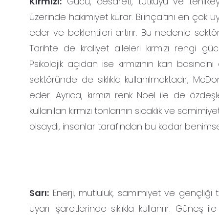
Kırmızı:
Gücü, cesareti, tutkuyu ve tehlikey
üzerinde hakimiyet kurar. Bilinçaltını en çok u
eder ve beklentileri artırır. Bu nedenle sektö
Tarihte de kraliyet aileleri kırmızı rengi gü
Psikolojik açıdan ise kırmızının kan basıncın
sektöründe de sıklıkla kullanılmaktadır; McD
eder. Ayrıca, kırmızı renk Noel ile de özdeşl
kullanılan kırmızı tonlarının sıcaklık ve samimi
olsaydı, insanlar tarafından bu kadar benimse
Sarı:
Enerji, mutluluk, samimiyet ve gençliği 
uyarı işaretlerinde sıklıkla kullanılır. Güneş il