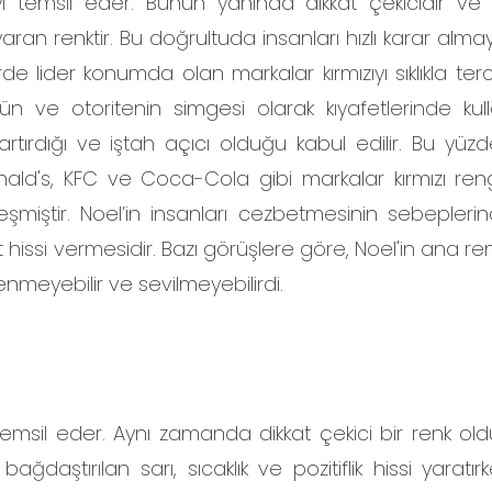
i temsil eder. Bunun yanında dikkat çekicidir ve 
yaran renktir. Bu doğrultuda insanları hızlı karar alma
rde lider konumda olan markalar kırmızıyı sıklıkla ter
cün ve otoritenin simgesi olarak kıyafetlerinde kulla
ı artırdığı ve iştah açıcı olduğu kabul edilir. Bu yü
onald's, KFC ve Coca-Cola gibi markalar kırmızı reng
eşmiştir. Noel’in insanları cezbetmesinin sebeplerind
yet hissi vermesidir. Bazı görüşlere göre, Noel'in ana re
nmeyebilir ve sevilmeyebilirdi.
temsil eder. Aynı zamanda dikkat çekici bir renk old
e bağdaştırılan sarı, sıcaklık ve pozitiflik hissi yaratır