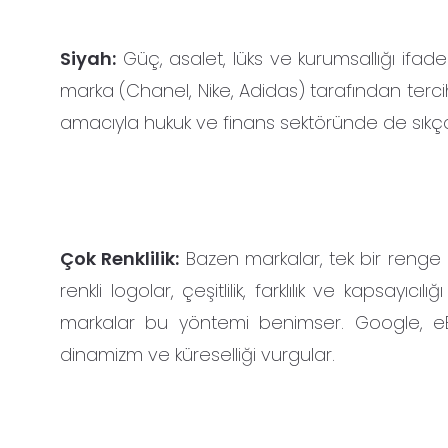
Siyah:
Güç, asalet, lüks ve kurumsallığı ifade 
marka (Chanel, Nike, Adidas) tarafından terci
amacıyla hukuk ve finans sektöründe de sıkça k
Çok Renklilik:
Bazen markalar, tek bir renge b
renkli logolar, çeşitlilik, farklılık ve kapsayıc
markalar bu yöntemi benimser. Google, eBa
dinamizm ve küreselliği vurgular.