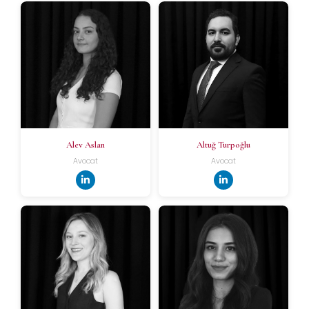
Alev Aslan
Altuğ Turpoğlu
Avocat
Avocat