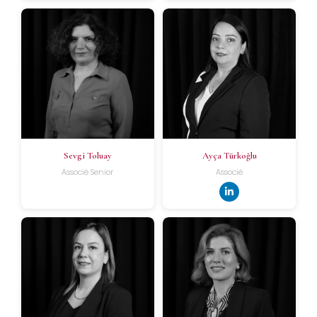
Sevgi Toluay
Ayça Türkoğlu
Associé Senior
Associé