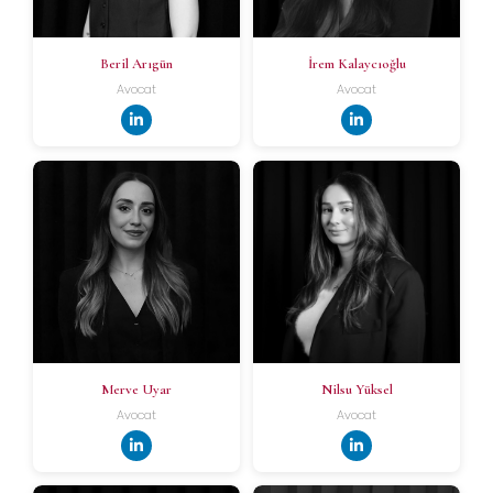
Beril Arıgün
İrem Kalaycıoğlu
Avocat
Avocat
Nilsu Yüksel
Merve Uyar
Avocat
Avocat