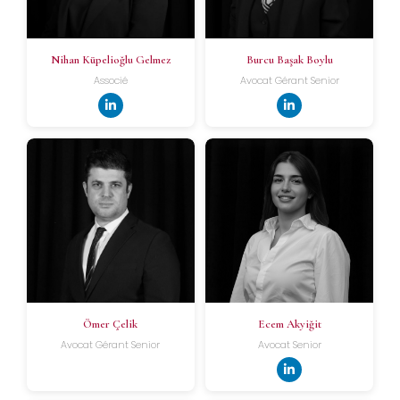
Nihan Küpelioğlu Gelmez
Burcu Başak Boylu
Associé
Avocat Gérant Senior
Ömer Çelik
Ecem Akyiğit
Avocat Gérant Senior
Avocat Senior