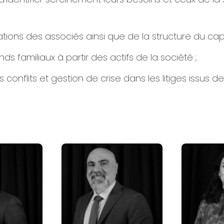
tions des associés ainsi que de la structure du capi
ds familiaux à partir des actifs de la société ;
flits et gestion de crise dans les litiges issus des