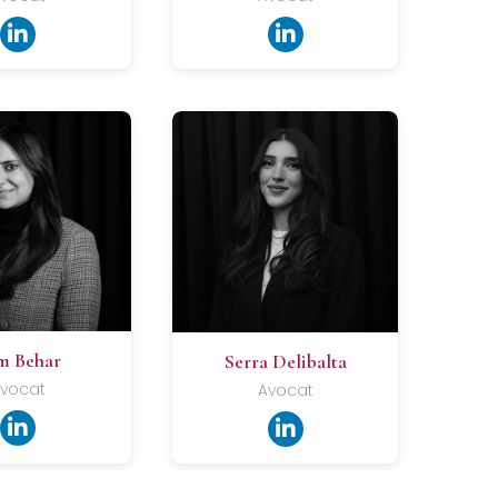
m Behar
Serra Delibalta
vocat
Avocat