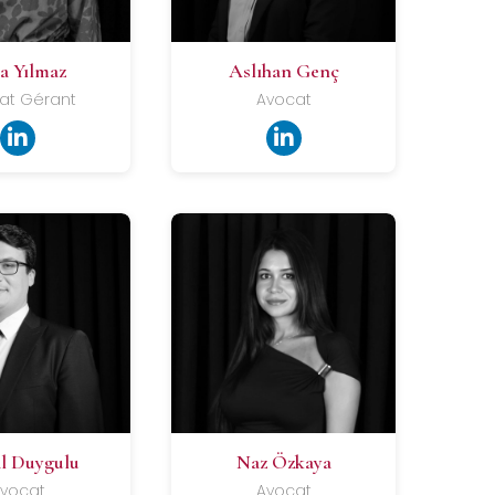
a Yılmaz
Aslıhan Genç
at Gérant
Avocat
il Duygulu
Naz Özkaya
vocat
Avocat