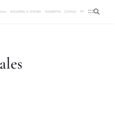
naux
Actualités & Articles
Académie
Contact
FR
ales