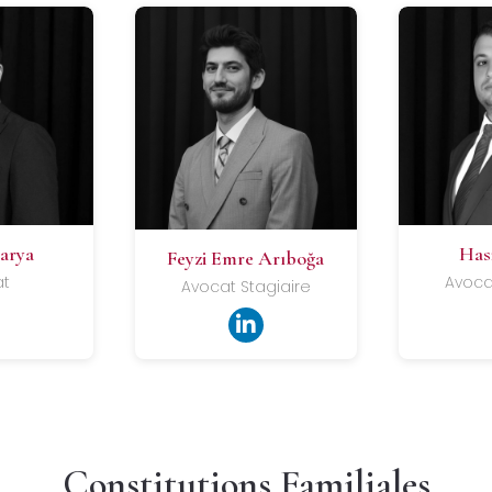
karya
Has
Feyzi Emre Arıboğa
at
Avoca
Avocat Stagiaire
Constitutions Familiales