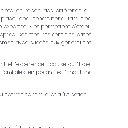
ociété en raison des différends qui
lace des constitutions familiales,
expertise. Elles permettent d'établir
treprise. Des mesures sont ainsi prises
ransmise avec succès aux générations
t et l'expérience acquise au fil des
amiliales, en posant les fondations
atrimoine familial et à l'utilisation
ociété, leurs objectifs et leurs