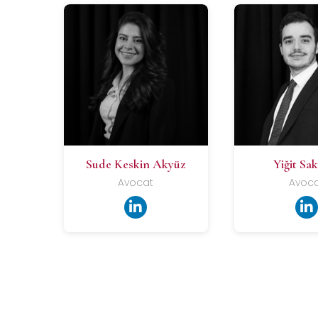
Sude Keskin Akyüz
Yiğit Sa
Avocat
Avoc