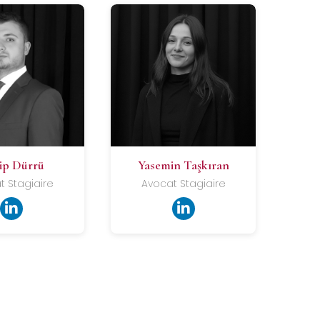
ip Dürrü
Yasemin Taşkıran
t Stagiaire
Avocat Stagiaire