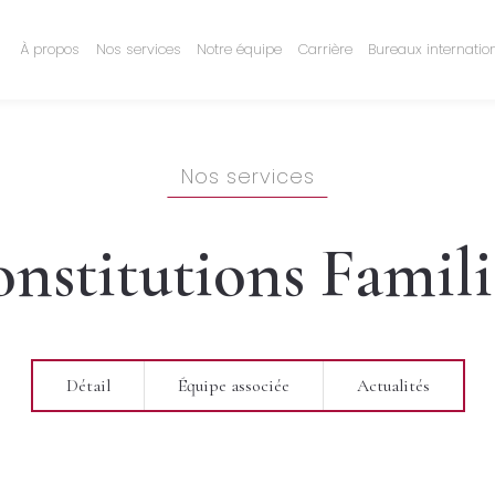
À propos
Nos services
Notre équipe
Carrière
Bureaux internatio
Nos services
nstitutions Famili
Détail
Équipe associée
Actualités