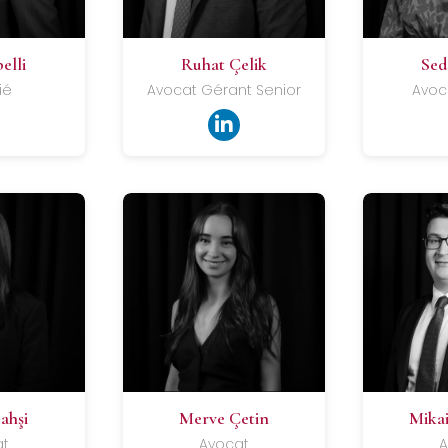
elli
Ruhat Çelik
Sed
ié
Avocat Gérant Senior
Avoc
ahşi
Merve Çetin
Mika
at
Avocat
A