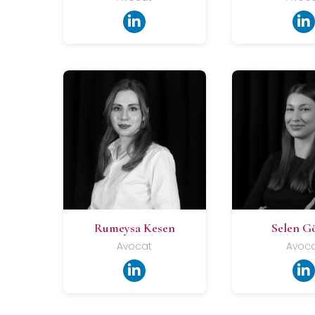
Rumeysa Kesen
Selen G
Avocat
Avoc