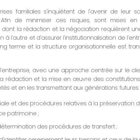
ises familiales s'inquiètent de l'avenir de leur s
 Afin de minimiser ces risques, sont mises en p
dont la rédaction et la négociation requièrent une 
 l'autre et d'assurer l'institutionnalisation de l'en
ong terme et la structure organisationnelle est t
entreprise, avec une approche centrée sur le clien
rédaction et la mise en œuvre des constitutions f
tés et en les transmettant aux générations futures.
ale et des procédures relatives à la préservation du p
ce patrimoine ;
détermination des procédures de transfert ;
d'identifier sereinement leurs besoins et ceux de la s