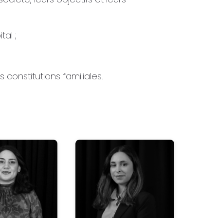
tal ;
 constitutions familiales.