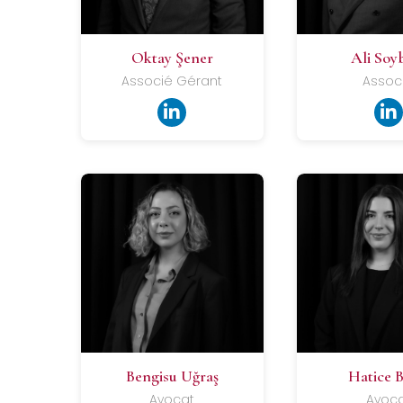
Oktay Şener
Ali Soyb
Associé Gérant
Assoc
Bengisu Uğraş
Hatice B
Avocat
Avoc