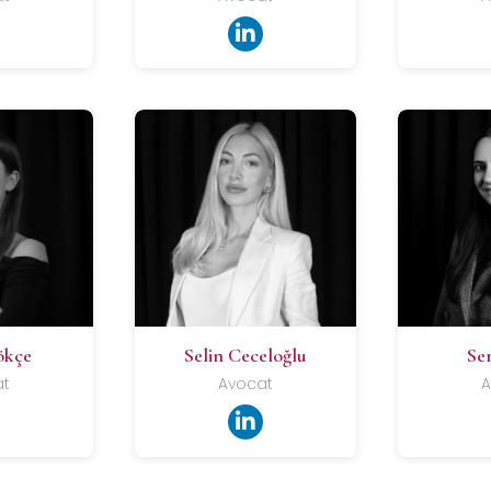
ökçe
Selin Ceceloğlu
Se
at
Avocat
A