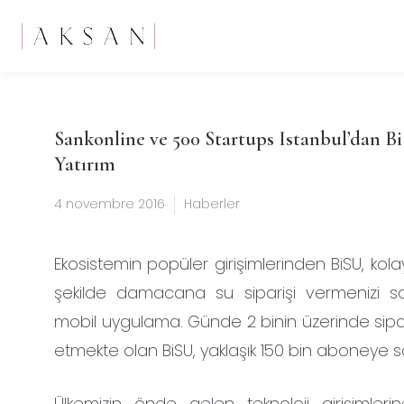
Sankonline ve 500 Startups Istanbul’dan B
Yatırım
4 novembre 2016
Haberler
Ekosistemin popüler girişimlerinden BiSU, kolay 
şekilde damacana su siparişi vermenizi s
mobil uygulama. Günde 2 binin üzerinde sipar
etmekte olan BiSU, yaklaşık 150 bin aboneye s
Ülkemizin önde gelen teknoloji girişimlerine