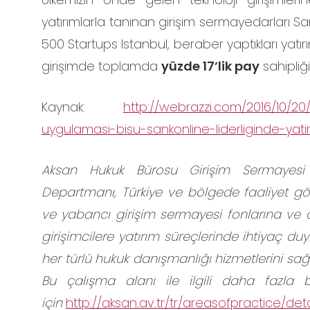
yatırımlarla tanınan girişim sermayedarları S
500 Startups Istanbul, beraber yaptıkları yat
girişimde toplamda
yüzde 17’lik pay
sahipliği
Kaynak:
http://webrazzi.com/2016/10/20/
uygulamasi-bisu-sankonline-liderliginde-yatir
Aksan Hukuk Bürosu Girişim Sermayesi Y
Departmanı, Türkiye ve bölgede faaliyet gös
ve yabancı girişim sermayesi fonlarına ve
girişimcilere yatırım süreçlerinde ihtiyaç duy
her türlü hukuk danışmanlığı hizmetlerini sa
Bu çalışma alanı ile ilgili daha fazla b
için
http://aksan.av.tr/tr/areasofpractice/deta