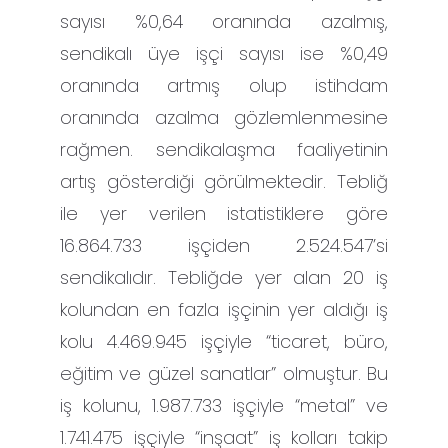
sayısı %0,64 oranında azalmış,
sendikalı üye işçi sayısı ise %0,49
oranında artmış olup istihdam
oranında azalma gözlemlenmesine
rağmen. sendikalaşma faaliyetinin
artış gösterdiği görülmektedir. Tebliğ
ile yer verilen istatistiklere göre
16.864.733 işçiden 2.524.547’si
sendikalıdır. Tebliğde yer alan 20 iş
kolundan en fazla işçinin yer aldığı iş
kolu 4.469.945 işçiyle “ticaret, büro,
eğitim ve güzel sanatlar” olmuştur. Bu
iş kolunu, 1.987.733 işçiyle “metal” ve
1.741.475 işçiyle “inşaat” iş kolları takip