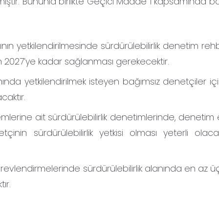
irmiştir. Bununla birlikte Geçici Madde 1 kapsamında b
nın yetkilendirilmesinde sürdürülebilirlik denetim rehb
 2027’ye kadar sağlanması gerekecektir.
lanında yetkilendirilmek isteyen bağımsız denetçiler içi
caktır.
rine ait sürdürülebilirlik denetimlerinde, denetim 
nin sürdürülebilirlik yetkisi olması yeterli olaca
evlendirmelerinde sürdürülebilirlik alanında en az üç y
ır.