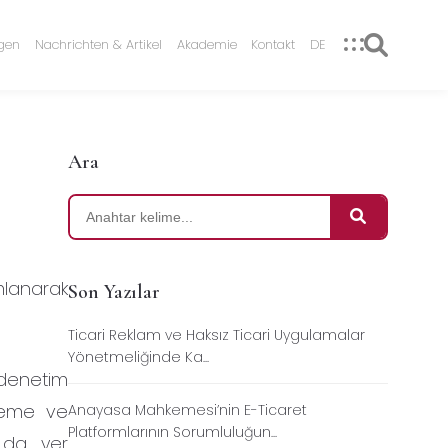
ngen
Nachrichten & Artikel
Akademie
Kontakt
DE
Ara
mlanarak
Son Yazılar
Ticari Reklam ve Haksız Ticari Uygulamalar
Yönetmeliğinde Ka...
e denetim
eleme ve
Anayasa Mahkemesi’nin E-Ticaret
Platformlarının Sorumluluğun...
 da yer