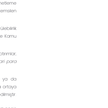
netleme
temsilen
bilirlik
nde Kamu
tırımlar;
dari para
si ya da
a ortaya
ilmiştir.