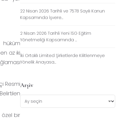
22 Nisan 2026 Tarihli ve 7578 Sayılı Kanun
Kapsamında İşvere...
2 Nisan 2026 Tarihli Yeni İSG Eğitim
Yönetmeliği Kapsamında ...
ği hüküm
en az iki
İki Ortaklı Limited Şirketlerde Kilitlenmeye
sağlaması
Yönelik Anayasa...
tçi Resmi
Arşiv
Belirtilen
 özel bir