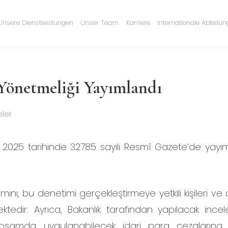
Unsere Dienstleistungen
Unser Team
Karriere
Internationale Abteilu
 Yönetmeliği Yayımlandı
eler
ak 2025 tarihinde 32785 sayılı Resmî Gazete’de yayı
amını, bu denetimi gerçekleştirmeye yetkili kişileri v
emektedir. Ayrıca, Bakanlık tarafından yapılacak inc
 kapsamda uygulanabilecek idari para cezalarına