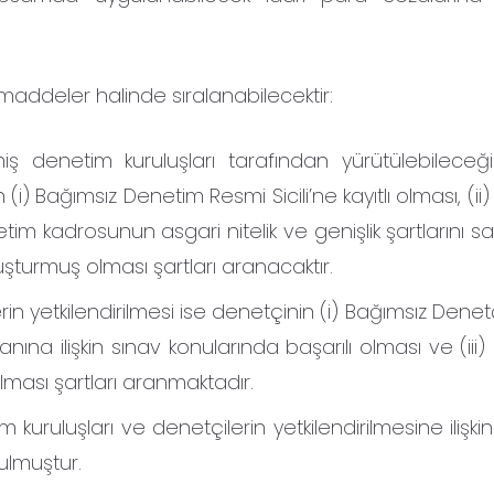
maddeler halinde sıralanabilecektir:
irilmiş denetim kuruluşları tarafından yürütülebilece
(i) Bağımsız Denetim Resmi Sicili’ne kayıtlı olması, (ii) 
tim kadrosunun asgari nitelik ve genişlik şartlarını 
luşturmuş olması şartları aranacaktır.
in yetkilendirilmesi ise denetçinin (i) Bağımsız Dene
k alanına ilişkin sınav konularında başarılı olması ve (iii) 
ması şartları aranmaktadır.
 kuruluşları ve denetçilerin yetkilendirilmesine ilişkin
rulmuştur.