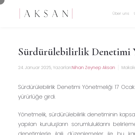
Über uns
Sürdürülebilirlik Denetimi
24. Januar 2025
, Yazarları:
Nihan Zeynep Aksan
Makal
Sürdürülebilirlik Denetimi Yönetmeliği 17 Oc
yürürlüğe girdi.
Yönetmelik, sürdürülebilirlik denetiminin kaps
yapılan kuruluşların sorumluluklarını belirl
denetimlerle ilgili düzenlemeler ile bu