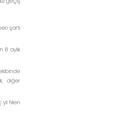
azı geçiş
eri şartı
n 8 aylık
ekibinde
k; diğer
ıl fiilen