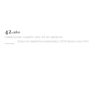
42
.
año
Celebrando nuestro año 42 en derecho.
Todos los derechos reservados. 2026 Aksan Law Firm