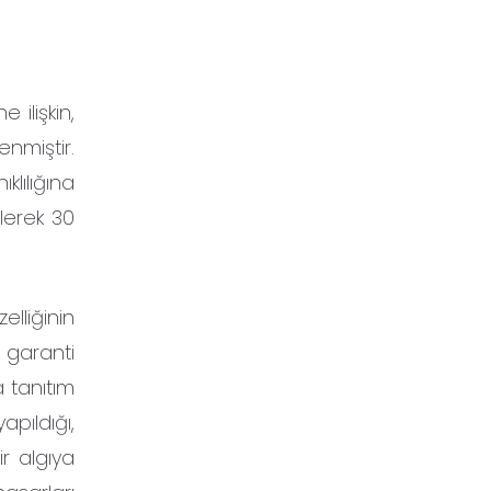
 ilişkin,
nmiştir.
klılığına
ilerek 30
lliğinin
 garanti
 tanıtım
apıldığı,
ir algıya