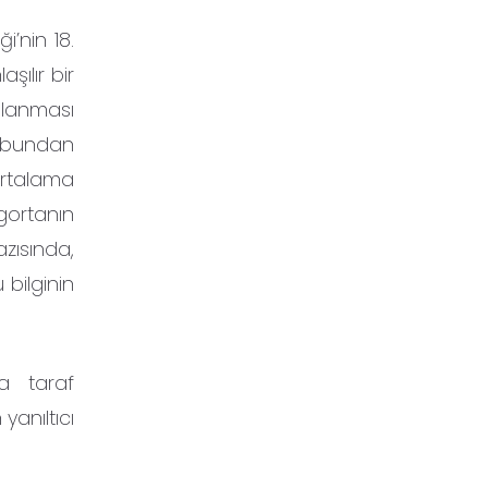
’nin 18.
şılır bir
ağlanması
n bundan
ortalama
gortanın
zısında,
bilginin
da taraf
yanıltıcı