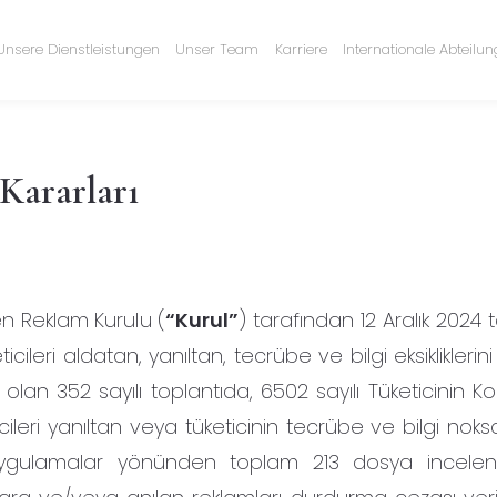
Unsere Dienstleistungen
Unser Team
Karriere
Internationale Abteilu
Kararları
en Reklam Kurulu (
“Kurul”
) tarafından 12 Aralık 2024 
eri aldatan, yanıltan, tecrübe ve bilgi eksikliklerini
olan 352 sayılı toplantıda, 6502 sayılı Tüketicinin K
eri yanıltan veya tüketicinin tecrübe ve bilgi noksan
 uygulamalar yönünden toplam 213 dosya inceleni