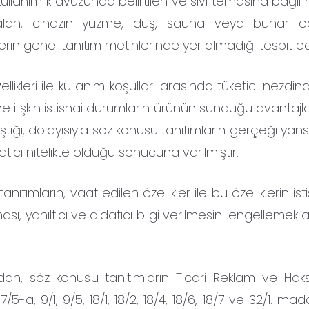
 kullanım kılavuzunda belirtilen ve sıvı temasına bağlı 
 alan, cihazın yüzme, duş, sauna veya buhar o
lerin genel tanıtım metinlerinde yer almadığı tespit edi
kleri ile kullanım koşulları arasında tüketici nezdin
ğine ilişkin istisnai durumların ürünün sunduğu avantajl
ştiği, dolayısıyla söz konusu tanıtımların gerçeği yan
tıcı nitelikte olduğu sonucuna varılmıştır.
tımların, vaat edilen özellikler ile bu özelliklerin isti
ası, yanıltıcı ve aldatıcı bilgi verilmesini engellemek
an, söz konusu tanıtımların Ticari Reklam ve Haksı
/5-a, 9/1, 9/5, 18/1, 18/2, 18/4, 18/6, 18/7 ve 32/1. madd