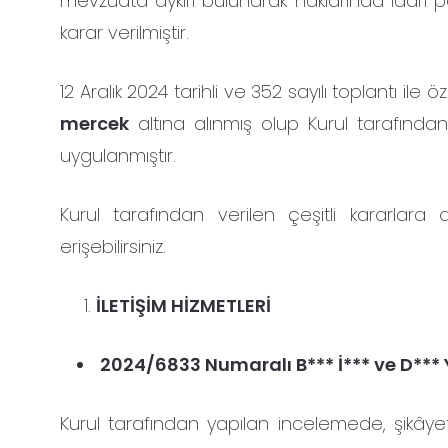
mevzuata aykırı bulunarak haklarında idari 
karar verilmiştir.
12 Aralık 2024 tarihli ve 352 sayılı toplantı ile 
mercek
altına alınmış olup Kurul tarafından
uygulanmıştır.
Kurul tarafından verilen çeşitli kararlar
erişebilirsiniz.
İLETİŞİM HİZMETLERİ
2024/6833 Numaralı B*** İ*** ve D*** 
Kurul tarafından yapılan incelemede, şikâye