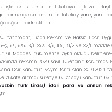
işkin esaslı unsurların tüketiciye açık ve anlaşılır
gilendirme içeren tanıtımların tüketiciyi yanlış yönlendi
iği değerlendirilmektedir.
su tanıtımların; Ticari Reklam ve Haksız Ticari Uyg
5-ç, 9/1, 9/5, 13/1, 13/2, 13/9, 18/1, 18/2 ve 32/1. maddel
un 61. Maddesi hükümlerine aykırı olduğu belirtilere
hakkında, reklamın 7529 sayılı Tüketicinin Korunması 
asına Dair Kanun’un yayım tarihi olan 30.10.2024 ta
 dikkate alınmak suretiyle 6502 sayılı Kanun’un 63. v
yüzbin Türk Lirası) idari para ve anılan rek
ir.