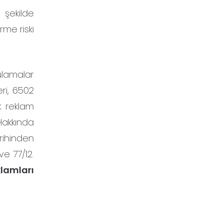
 şekilde
rme riski
ulamalar
eri, 6502
k reklam
Hakkında
rihinden
e 77/12.
lamları