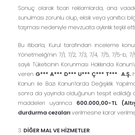
Sonuç olarak ticari reklamlarda, ana vaade il
sunulması zorunlu olup, eksik veya yanıltıcı bil
taşıması nedeniyle mevzuata aykırılık teşkil ett
Bu itibarla, Kurul tarafından inceleme konu
Yönetmeliği’nin 7/1, 7/2, 7/3, 7/4, 7/5, 7/5-b, 7/
sayılı Tüketicinin Korunması Hakkında Kanun’
veren
G*** A*** D*** U*** Ç*** T*** A.Ş.
Kanun ile Bazı Kanun’larda Değişiklik Yapılm
sonra da yayında olduğunun tespit edildiği de
maddeleri uyarınca
600.000,00-TL (Altı
durdurma cezaları
verilmesine karar verilmişt
3.
DİĞER MAL VE HİZMETLER