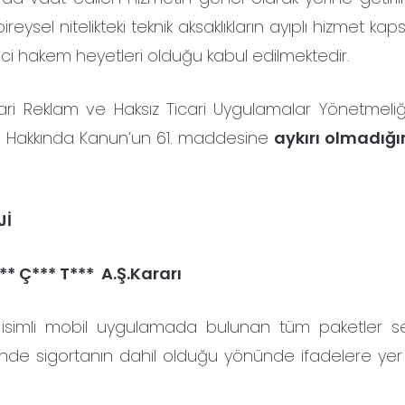
reysel nitelikteki teknik aksaklıkların ayıplı hizmet k
etici hakem heyetleri olduğu kabul edilmektedir.
ari Reklam ve Haksız Ticari Uygulamalar Yönetmeliği’n
ası Hakkında Kanun’un 61. maddesine
aykırı olmadığ
Jİ
* Ç*** T*** A.Ş.Kararı
* isimli mobil uygulamada bulunan tüm paketler 
inde sigortanın dahil olduğu yönünde ifadelere yer v