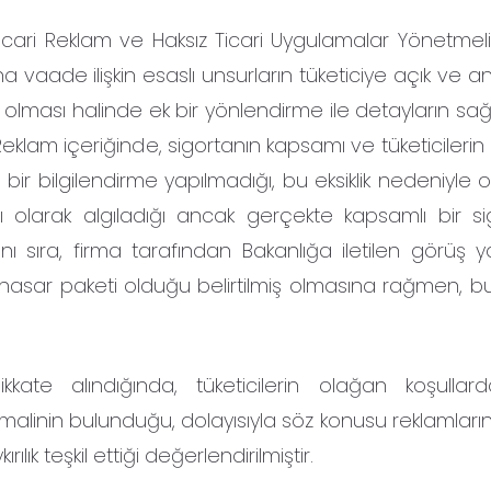
ari Reklam ve Haksız Ticari Uygulamalar Yönetmeliği
aade ilişkin esaslı unsurların tüketiciye açık ve anla
iz olması halinde ek bir yönlendirme ile detayların s
Reklam içeriğinde, sigortanın kapsamı ve tüketicileri
ir bilgilendirme yapılmadığı, bu eksiklik nedeniyle 
sı olarak algıladığı ancak gerçekte kapsamlı bir si
ı sıra, firma tarafından Bakanlığa iletilen görüş ya
hasar paketi olduğu belirtilmiş olmasına rağmen, bu 
kate alındığında, tüketicilerin olağan koşullar
malinin bulunduğu, dolayısıyla söz konusu reklamların 
ılık teşkil ettiği değerlendirilmiştir.