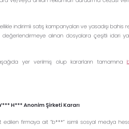
para ve/veya anılan reklamları durdurma cezası ver
özellikle indirimli satış kampanyaları ve yasadışı bahis r
 değerlendirmeye alınan dosyalara çeşitli idari yap
a aşağıda yer verilmiş olup kararların tamamına
Y*** H*** Anonim Şirketi
Kararı
t edilen firmaya ait “b***” isimli sosyal medya he