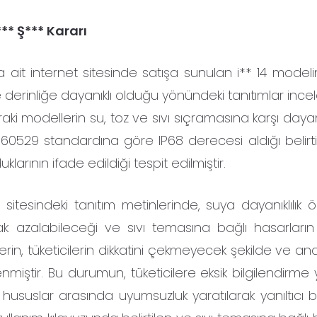
** Ş*** Kararı
ait internet sitesinde satışa sunulan i** 14 modeline
rinliğe dayanıklı olduğu yönündeki tanıtımlar incele
raki modellerin su, toz ve sıvı sıçramasına karşı dayanı
IEC 60529 standardına göre IP68 derecesi aldığı belirt
larının ifade edildiği tespit edilmiştir.
esindeki tanıtım metinlerinde, suya dayanıklılık öze
rak azalabileceği ve sıvı temasına bağlı hasarların
in, tüketicilerin dikkatini çekmeyecek şekilde ve ana
miştir. Bu durumun, tüketicilere eksik bilgilendirme y
 hususlar arasında uyumsuzluk yaratılarak yanıltıcı b