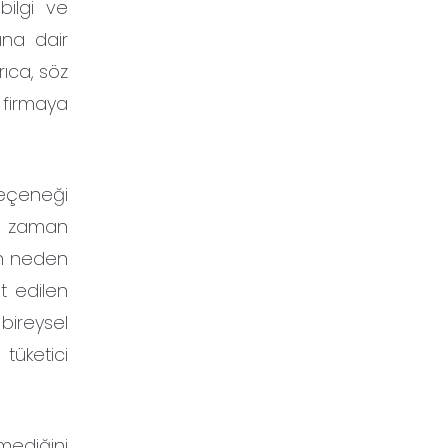
bilgi ve
ına dair
rıca, söz
 firmaya
seçeneği
ın zaman
nun neden
t edilen
bireysel
 tüketici
lmediğini