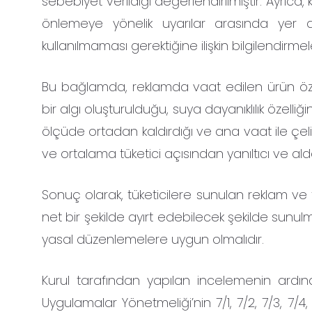
sebebiyet verildiği değerlendirilmiştir. Ayrıca,
önlemeye yönelik uyarılar arasında yer
kullanılmaması gerektiğine ilişkin bilgilendirme
Bu bağlamda, reklamda vaat edilen ürün özelli
bir algı oluşturulduğu, suya dayanıklılık özelli
ölçüde ortadan kaldırdığı ve ana vaat ile çeli
ve ortalama tüketici açısından yanıltıcı ve alda
Sonuç olarak, tüketicilere sunulan reklam ve tanı
net bir şekilde ayırt edebilecek şekilde sunulm
yasal düzenlemelere uygun olmalıdır.
Kurul tarafından yapılan incelemenin ardınd
Uygulamalar Yönetmeliği’nin 7/1, 7/2, 7/3, 7/4, 7