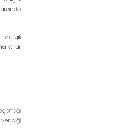
apsamında
in ilgili
ına
karar
seçeneği
erildiği