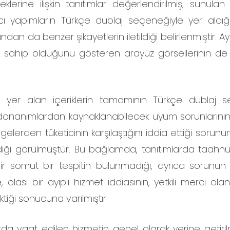
lerine ilişkin tanıtımlar değerlendirilmiş; sunulan 
ncı yapımların Türkçe dublaj seçeneğiyle yer aldığ
ından da benzer şikayetlerin iletildiği belirlenmiştir. Ay
 sahip olduğunu gösteren arayüz görsellerinin de
a yer alan içeriklerin tamamının Türkçe dublaj 
ski donanımlardan kaynaklanabilecek uyum sorunların
gelerden tüketicinin karşılaştığını iddia ettiği soru
ediği görülmüştür. Bu bağlamda, tanıtımlarda taahhü
 somut bir tespitin bulunmadığı, ayrıca sorunun 
, olası bir ayıplı hizmet iddiasının, yetkili merci olan
iği sonucuna varılmıştır.
larda vaat edilen hizmetin genel olarak yerine getiri