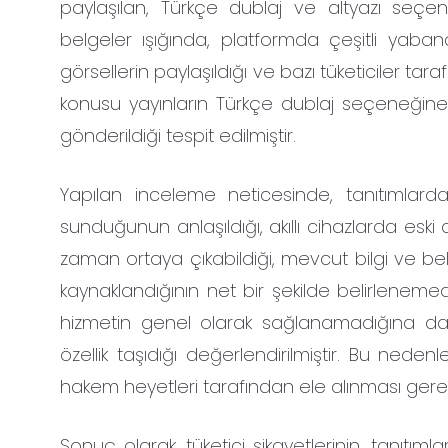
paylaşılan, Türkçe dublaj ve altyazı seçenek
belgeler ışığında, platformda çeşitli yaba
görsellerin paylaşıldığı ve bazı tüketiciler taraf
konusu yayınların Türkçe dublaj seçeneğine
gönderildiği tespit edilmiştir.
Yapılan inceleme neticesinde, tanıtımlard
sunduğunun anlaşıldığı, akıllı cihazlarda e
zaman ortaya çıkabildiği, mevcut bilgi ve bel
kaynaklandığının net bir şekilde belirlenem
hizmetin genel olarak sağlanamadığına dair
özellik taşıdığı değerlendirilmiştir. Bu nedenle
hakem heyetleri tarafından ele alınması gerekt
Sonuç olarak, tüketici şikayetlerinin, tanıtım