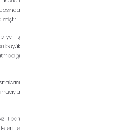
hasarları
dasında
lmiştir.
de yanlış
arı büyük
sıtmadığı
snalarını
 amacıyla
z Ticari
eleri ile