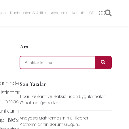
ngen
Nachrichten & Artikel
Akademie
Kontakt
DE
Ara
tarihinde
Son Yazılar
 istismar
Ticari Reklam ve Haksız Ticari Uygulamalar
orunması
Yönetmeliğinde Ka...
lıklarını
Anayasa Mahkemesi’nin E-Ticaret
p 196’sı
Platformlarının Sorumluluğun...