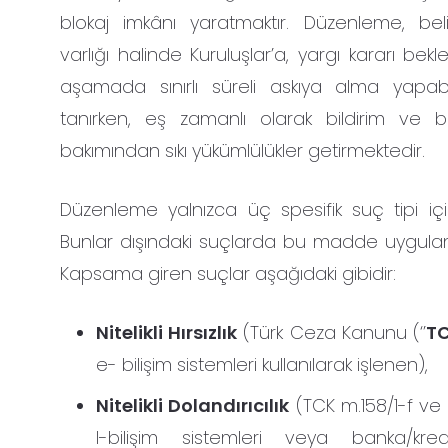
blokaj imkânı yaratmaktır. Düzenleme, belirl
varlığı halinde Kuruluşlar’a, yargı kararı bekle
aşamada sınırlı süreli askıya alma yapab
tanırken, eş zamanlı olarak bildirim ve b
bakımından sıkı yükümlülükler getirmektedir.
Düzenleme yalnızca üç spesifik suç tipi için
Bunlar dışındaki suçlarda bu madde uygula
Kapsama giren suçlar aşağıdaki gibidir:
Nitelikli Hırsızlık
(Türk Ceza Kanunu (‘’
T
e- bilişim sistemleri kullanılarak işlenen),
Nitelikli Dolandırıcılık
(TCK m.158/1-f ve 
l-bilişim sistemleri veya banka/kred