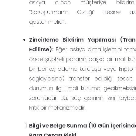
askıya alınan müşteriye bildirim 
“Soruşturmanın Gizliliği” ilkesine a
gösterilmelidir.
Zincirleme Bildirim Yapılması (Tran
Edilirse):
Eğer askıya alma işlemini t
önce şüpheli paranın başka bir mali k
bir banka, ödeme kuruluşu veya kripto v
sağlayıcısına) transfer edildiği tespit 
durumun ilgili mali kuruma gecikmeksizin
zorunludur. Bu, suç gelirinin izini kayb
kritik bir mekanizmadır.
Bilgi ve Belge Sunma (10 Gün İçerisinde
Para Cezası Riski