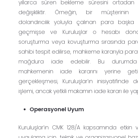
yıllarca süren bekleme süresini ortadan k
değişikliktir. Örneğin, bir müşterinin
dolandırıcılık yoluyla çalınan para başka
geçmişse ve Kuruluşlar o hesabı dond
soruşturma veya kovuşturma sırasında par
sahibi tespit edilirse, mahkeme kararıyla pa
mağdura iade edebilir. Bu durumda K
mahkemenin iade kararını yerine getir
gerçekleşmesi, Kuruluşlar’ın inisiyatifinde d
işlemi, ancak yetkili makamın iade kararı ile yapı
Operasyonel Uyum
Kuruluşlar’ın CMK 128/A kapsamında etkin ve
uygulama için, teknik ve organizasyonel hazırlık