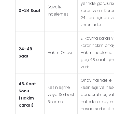
yerinde görülür
Savcılık
0–24 Saat
kararı verilir. Ka
İncelemesi
24 saat içinde v
zorunludur.
El koyma kararı v
karar hâkim onay
24–48
Hakim Onayı
Hâkim inceleme
Saat
geç 48 saat için
verir.
Onay halinde el
48. Saat
Kesinleşme
kesinleşir ve he
Sonu
veya Serbest
dondurulmuş kalı
(Hakim
Bırakma
halinde el koyma
Kararı)
hesap serbest bıra