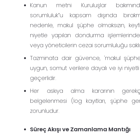
Kanun metni Kuruluşlar bakımın
sorumluluk”u kapsam dışında bırakm
nedenle, makul şüphe olmaksızın, keyf
niyetle yapılan dondurma işlemlerinde
veya yöneticilerin cezai sorumluluğu saklıd
Tazminata dair güvence, 'makul şüphe' 
uygun, somut verilere dayalı ve iyi niyetli 
geçerlidir.
Her askıya alma kararının gerekçe
belgelenmesi (log kayıtları, şüphe ge
zorunludur.
Süreç Akışı ve Zamanlama Mantığı