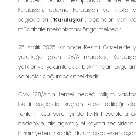
maddesi, banka hesaplarıyla birlikte elek
kuruluşları, ödeme kuruluşları ve kripto v
sağlayıcıları (“
Kuruluşlar
”) açısından yeni ve 
müdahale mekanizması öngörmektedir.
25 Aralık 2025 tarihinde Resmî Gazete’de 
yürürlüğe giren 128/A maddesi, Kuruluşla
yetkiler ve yükümlülükler bakımından uygul
sonuçlar doğuracak niteliktedir.
CMK 128/A’nın temel hedefi, bilişim vasıtas
belirli suçlarda suçtan elde edildiği değ
fonların kısa süre içinde farklı hesaplara ak
nedeniyle, alışılagelmiş el koyma tedbirleri
hızının yetersiz kaldığı durumlarda erken aş