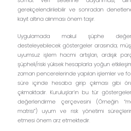
somut veri setlerine dayanması, alın
gerekçelendirilebilir ve sonradan denetleneb
kayıt altına alınması önem taşır.
Uygulamada makul şüphe değerlen
desteleyebilecek göstergeler arasında; müşter
uyumsuz işlem hacmi artışları, ardışık parça
şüpheli/riski yüksek hesaplarla yoğun etkileşi
zaman pencerelerinde yapılan işlemler ve fo
süre içinde hesaba girip çıkması gibi ör
çıkmaktadır. Kuruluşlar’ın bu tür göstergele
değerlendirme çerçevesini (Örneğin “m
matrisi”) uyum ve risk yönetimi süreçler
etmesi önem arz etmektedir.