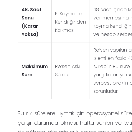
48. Saat
48 saat içinde k
El Koymanın
Sonu
verilmemesi hali
Kendiliğinden
(Karar
koyma kendiliğin
Kalkması
Yoksa)
ve hesap serbest 
Re’sen yapılan a
işlemi en fazla 4
Maksimum
Re’sen Askı
sürebilir. Bu sür
Süre
Süresi
yargı kararı yok
serbest bırakılma
zorunludur.
Bu sıkı sürelere uymak için operasyonel süre
çalışır durumda olması, hafta sonları ve tat