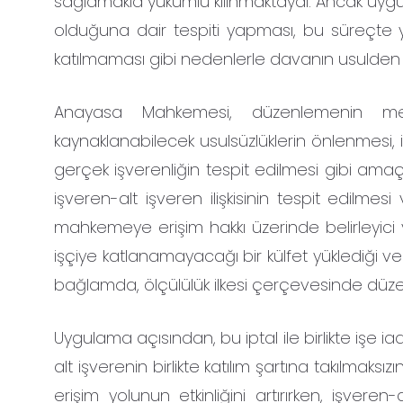
sağlamakla yükümlü kılınmaktaydı. Ancak uygula
olduğuna dair tespiti yapması, bu süreçte
katılmaması gibi nedenlerle davanın usulden
Anayasa Mahkemesi, düzenlemenin meş
kaynaklanabilecek usulsüzlüklerin önlenmesi,
gerçek işverenliğin tespit edilmesi gibi amaçlar
işveren-alt işveren ilişkisinin tespit edilmesi 
mahkemeye erişim hakkı üzerinde belirleyici 
işçiye katlanamayacağı bir külfet yüklediği ve
bağlamda, ölçülülük ilkesi çerçevesinde düzen
Uygulama açısından, bu iptal ile birlikte işe i
alt işverenin birlikte katılım şartına takılmaks
erişim yolunun etkinliğini artırırken, işveren-