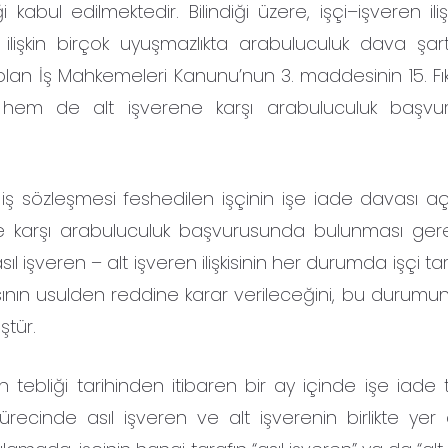
 kabul edilmektedir. Bilindiği üzere, işçi–işveren ili
lişkin birçok uyuşmazlıkta arabuluculuk dava şart
lan İş Mahkemeleri Kanunu’nun 3. maddesinin 15. Fı
 hem de alt işverene karşı arabuluculuk başvu
 sözleşmesi feshedilen işçinin işe iade davası a
 karşı arabuluculuk başvurusunda bulunması gerekli
 asıl işveren – alt işveren ilişkisinin her durumda işçi t
ın usulden reddine karar verileceğini, bu durumun 
ştür.
in tebliği tarihinden itibaren bir ay içinde işe iade 
cinde asıl işveren ve alt işverenin birlikte yer 