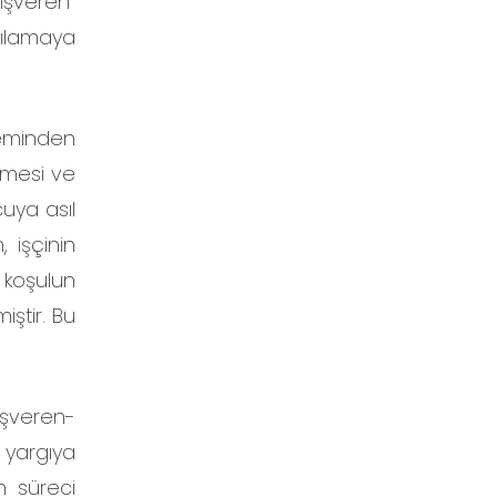
 işveren”
gılamaya
eminden
lmesi ve
cuya asıl
, işçinin
 koşulun
iştir. Bu
 işveren-
n yargıya
in süreci