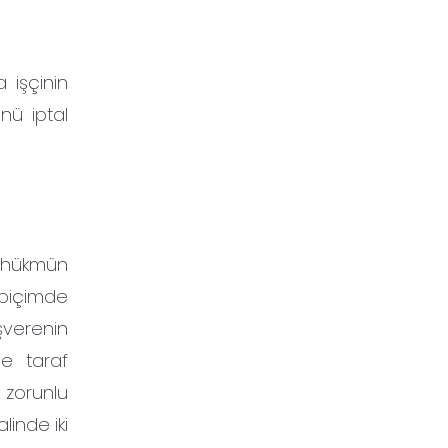
 işçinin
ünü iptal
en hükmün
biçimde
şverenin
de taraf
 zorunlu
inde iki