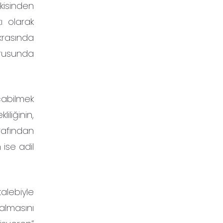
şkisinden
ı olarak
krasında
rusunda
çabilmek
liğinin,
arafından
ise adil
talebiyle
almasını