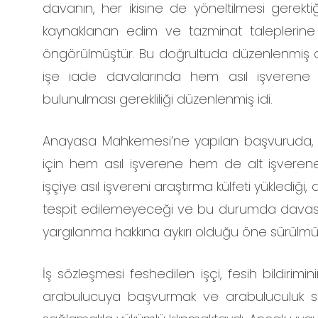
davanın, her ikisine de yöneltilmesi gerektiği
kaynaklanan edim ve tazminat taleplerine i
öngörülmüştür. Bu doğrultuda düzenlenmiş o
işe iade davalarında hem asıl işverene
bulunulması gerekliliği düzenlenmiş idi.
Anayasa Mahkemesi’ne yapılan başvuruda, iş
için hem asıl işverene hem de alt işverene
işçiye asıl işvereni araştırma külfeti yüklediği,
tespit edilemeyeceği ve bu durumda davasın
yargılanma hakkına aykırı olduğu öne sürülmü
İş sözleşmesi feshedilen işçi, fesih bildirimin
arabulucuya başvurmak ve arabuluculuk süre