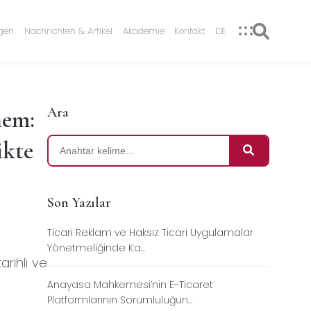
ngen
Nachrichten & Artikel
Akademie
Kontakt
DE
Ara
nem:
ikte
Son Yazılar
Ticari Reklam ve Haksız Ticari Uygulamalar
Yönetmeliğinde Ka...
arihli ve
Anayasa Mahkemesi’nin E-Ticaret
Platformlarının Sorumluluğun...