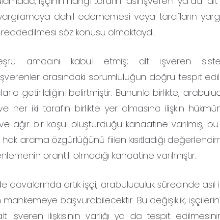
mada, işçinin hangi tarafın “asıl işveren” ya da “alt
 yargılamaya dahil edememesi veya tarafların yar
 reddedilmesi söz konusu olmaktaydı.
ru amacını kabul etmiş; alt işveren sist
 işverenler arasındaki sorumluluğun doğru tespit edi
la getirildiğini belirtmiştir. Bununla birlikte, arabulu
ve her iki tarafın birlikte yer almasına ilişkin hükmün
ve ağır bir koşul oluşturduğu kanaatine varılmış, bu
 hak arama özgürlüğünü fiilen kısıtladığı değerlendirm
lemenin orantılı olmadığı kanaatine varılmıştır.
ade davalarında artık işçi, arabuluculuk sürecinde asıl
ızın mahkemeye başvurabilecektir. Bu değişiklik, işçileri
alt işveren ilişkisinin varlığı ya da tespit edilmesin