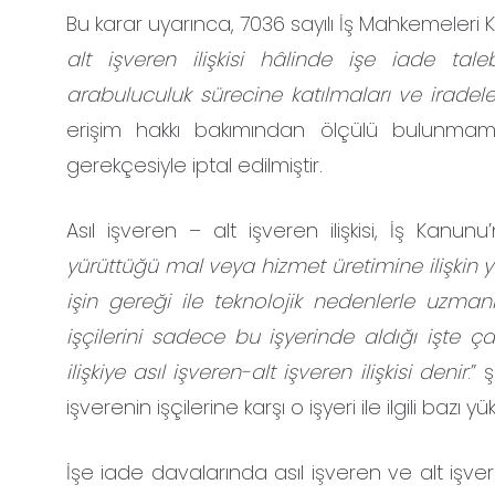
Bu karar uyarınca, 7036 sayılı İş Mahkemeleri
alt işveren ilişkisi hâlinde işe iade tale
arabuluculuk sürecine katılmaları ve iradel
erişim hakkı bakımından ölçülü bulunmamı
gerekçesiyle iptal edilmiştir.
Asıl işveren – alt işveren ilişkisi, İş Kanu
yürüttüğü mal veya hizmet üretimine ilişkin y
işin gereği ile teknolojik nedenlerle uzmanl
işçilerini sadece bu işyerinde aldığı işte ça
ilişkiye asıl işveren-alt işveren ilişkisi denir
.” 
işverenin işçilerine karşı o işyeri ile ilgili bazı y
İşe iade davalarında asıl işveren ve alt işv