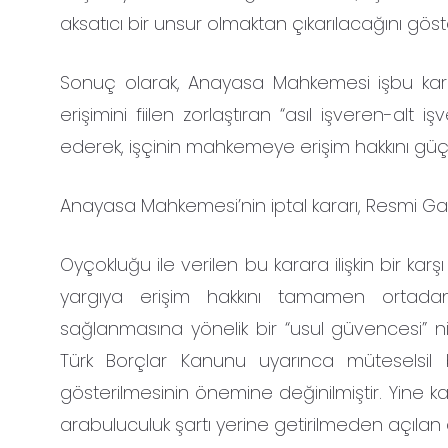
aksatıcı bir unsur olmaktan çıkarılacağını gös
Sonuç olarak, Anayasa Mahkemesi işbu karar
erişimini fiilen zorlaştıran “asıl işveren-alt 
ederek, işçinin mahkemeye erişim hakkını güçl
Anayasa Mahkemesi’nin iptal kararı, Resmi Gaze
Oyçokluğu ile verilen bu karara ilişkin bir k
yargıya erişim hakkını tamamen ortadan 
sağlanmasına yönelik bir “usul güvencesi” nit
Türk Borçlar Kanunu uyarınca müteselsil bo
gösterilmesinin önemine değinilmiştir. Yine k
arabuluculuk şartı yerine getirilmeden açılan