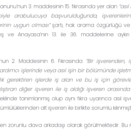
 Kanunu’nun 3. maddesinin 15. fıkrasında yer alan
“asıl
biyle arabulucuya başvurulduğunda, işverenlerin 
erinin uygun olması”
şartı, hak arama özgürlüğü ve
ş ve Anayasa’nın 13. ile 36. maddelerine aykır
nu’nun 2. Maddesinin 6. Fıkrasında
“Bir işverenden, i
ardımcı işlerinde veya asıl işin bir bölümünde işlet
ık gerektiren işlerde iş alan ve bu iş için görevle
lıştıran diğer işveren ile iş aldığı işveren arasında
şeklinde tanımlanmış olup aynı fıkra uyarınca asıl işv
ükümlülüklerinden alt işveren ile birlikte sorumlu kılınmıştı
eren zorunlu dava arkadaşı olarak görülmektedir. Bu