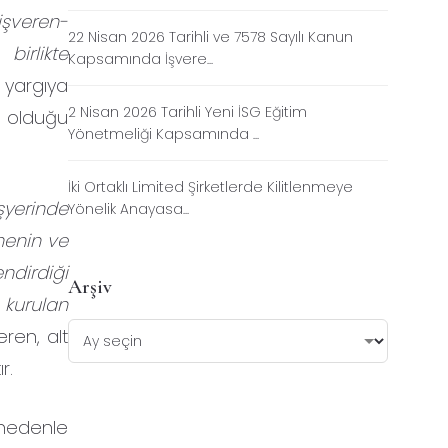
 işveren-
22 Nisan 2026 Tarihli ve 7578 Sayılı Kanun
birlikte
Kapsamında İşvere...
 yargıya
2 Nisan 2026 Tarihli Yeni İSG Eğitim
ı olduğu
Yönetmeliği Kapsamında ...
İki Ortaklı Limited Şirketlerde Kilitlenmeye
şyerinde
Yönelik Anayasa...
menin ve
ndirdiği
Arşiv
 kurulan
eren, alt
r.
 nedenle