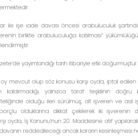
termektedir.
 ile işe iade davası öncesi arabuluculuk şartında
işverenin birlikte arabuluculuğa katılması” yükümlülüğ
endirmiştir.
te’de yayımlandığı tarih itibariyle etki doğurmuştur.
arşı oy mevcut olup söz konusu karşı oyda, iptal edil
kaldırmadığı, yalnızca taraf teşkilinin doğru 
eliğinde olduğu ileri sürülmüş, alt işveren ve asıl i
rçlu olduklarına dikkat çekilerek iki işverenin 
arşı oyda, İş Kanunu’nun 20. Maddesine atıf yapılarak
 davanın reddedileceği ancak kararın kesinleşmesi hal