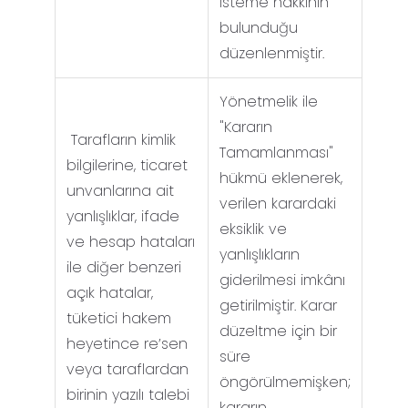
isteme hakkının
bulunduğu
düzenlenmiştir.
Yönetmelik ile
"Kararın
Tarafların kimlik
Tamamlanması"
bilgilerine, ticaret
hükmü eklenerek,
unvanlarına ait
verilen karardaki
yanlışlıklar, ifade
eksiklik ve
ve hesap hataları
yanlışlıkların
ile diğer benzeri
giderilmesi imkânı
açık hatalar,
getirilmiştir. Karar
tüketici hakem
düzeltme için bir
heyetince re’sen
süre
veya taraflardan
öngörülmemişken;
birinin yazılı talebi
kararın