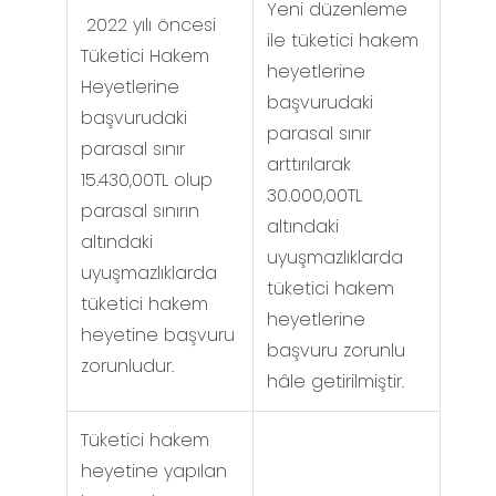
Yeni düzenleme
2022 yılı öncesi
ile tüketici hakem
Tüketici Hakem
heyetlerine
Heyetlerine
başvurudaki
başvurudaki
parasal sınır
parasal sınır
arttırılarak
15.430,00TL olup
30.000,00TL
parasal sınırın
altındaki
altındaki
uyuşmazlıklarda
uyuşmazlıklarda
tüketici hakem
tüketici hakem
heyetlerine
heyetine başvuru
başvuru zorunlu
zorunludur.
hâle getirilmiştir.
Tüketici hakem
heyetine yapılan