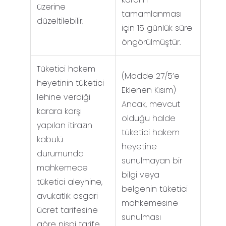
üzerine
tamamlanması
düzeltilebilir.
için 15 günlük süre
öngörülmüştür.
Tüketici hakem
(Madde 27/5’e
heyetinin tüketici
Eklenen Kısım)
lehine verdiği
Ancak, mevcut
karara karşı
olduğu halde
yapılan itirazın
tüketici hakem
kabulü
heyetine
durumunda
sunulmayan bir
mahkemece
bilgi veya
tüketici aleyhine,
belgenin tüketici
avukatlık asgari
mahkemesine
ücret tarifesine
sunulması
göre nispi tarife