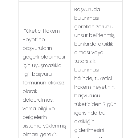
Başvuruda
bulunması
gereken zorunlu
Tüketici Hakem
unsur belirlenmiş,
Heyeti’ne
bunlarda eksiklik
başvuruların
olması veya
geçerli olabilmesi
tutarsızlık
için uyuşmazlıkla
bulunması
ilgili başvuru
hâlinde, tüketici
formunun eksiksiz
hakem heyetinin,
olarak
başvurucu
doldurulması,
tüketiciden 7 gün
varsa bilgi ve
içerisinde bu
belgelerin
eksikliğin
sisteme yüklenmiş
giderilmesini
olması gerekir.