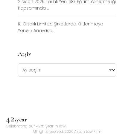
2 Nisan 2026 Tarihli Yeni İSG Eğitim Yönetmeliği
Kapsamında ...
İki Ortaklı Limited Şirketlerde Kilitlenmeye
Yönelik Anayasa...
Arşiv
42
.
year
Celebrating our 42th year in law.
All rights reserved. 2026 Aksan Law Firm