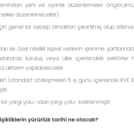
 bakımından yeni ve ayrıntılı düzenlemeler öngörülmüş
melikle düzenlenecektir)
ı için genel bir sebep olmaktan çıkartılmış olup istisnai
rı ile özel nitelikli kişisel verilerin işlenme şartlarında
uslararası kuruluş veya ülke içerisindeki sektörler 
na aktarım yapılabilecektir.
ilişkin (standart sözleşmeleri 5 iş günü içerisinde KVK 
tir.
ir yargı yolu -idari yargı yolu- belirlenmiştir.
ikliklerin yürürlük tarihi ne olacak?