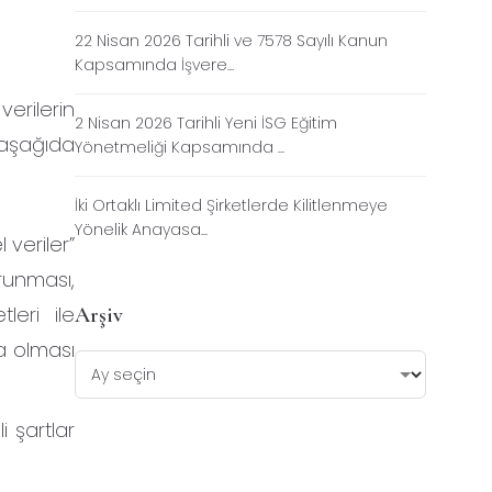
22 Nisan 2026 Tarihli ve 7578 Sayılı Kanun
Kapsamında İşvere...
verilerin
2 Nisan 2026 Tarihli Yeni İSG Eğitim
p aşağıda
Yönetmeliği Kapsamında ...
İki Ortaklı Limited Şirketlerde Kilitlenmeye
Yönelik Anayasa...
l veriler”
runması,
leri ile
Arşiv
a olması
i şartlar