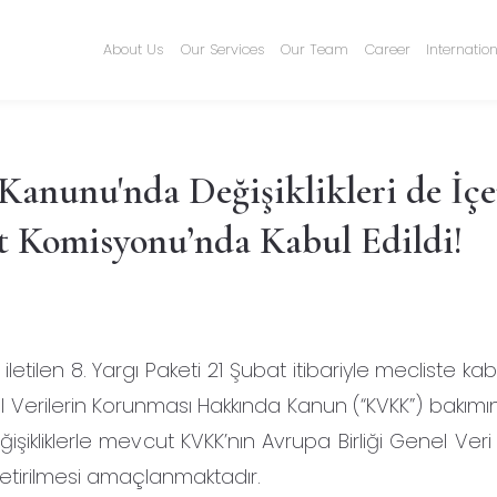
About Us
Our Services
Our Team
Career
Internatio
 Kanunu'nda Değişiklikleri de İç
 Komisyonu’nda Kabul Edildi!
tilen 8. Yargı Paketi 21 Şubat itibariyle mecliste kabu
isel Verilerin Korunması Hakkında Kanun (“KVKK”) bakı
eğişikliklerle mevcut KVKK’nın Avrupa Birliği Genel Ve
etirilmesi amaçlanmaktadır.