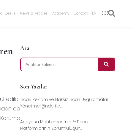
nal Desks
News & Articles
Academy
Contact
EN
Ara
eren
Son Yazılar
l edildi.
Ticari Reklam ve Haksız Ticari Uygulamalar
Yönetmeliğinde Ka...
mından da
ri Koruma
Anayasa Mahkemesi’nin E-Ticaret
Platformlarının Sorumluluğun...