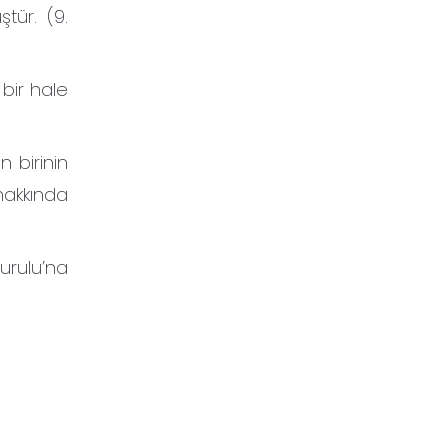
tür. (9.
 bir hale
n birinin
hakkında
Kurulu’na