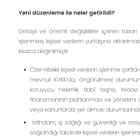
Yeni düzenleme ile neler getirildi?
Detaylı ve önemli değişiklikler içeren tasarı k
işlenmesi, kişisel verilerin yurtdışına aktarı
kısaca değinilmiştir.
Özel nitelikli kişisel verilerin işlenme şartla
mevcut KVKK’da, öngörülmesi durumund
koruyucu hekimlik, tıbbî teşhis, tedavi
finansmanının planlanması ve yönetimi am
veya kanunlarda yer alması durumlarında
İstihdam, iş sağlığı ve güvenliği ve sosya
sağlandığı takdirde kişisel verilerin işle