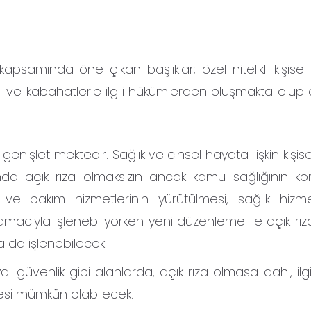
apsamında öne çıkan başlıklar; özel nitelikli kişisel 
lması ve kabahatlerle ilgili hükümlerden oluşmakta olu
rı genişletilmektedir. Sağlık ve cinsel hayata ilişkin kişise
a açık rıza olmaksızın ancak kamu sağlığının ko
 ve bakım hizmetlerinin yürütülmesi, sağlık hizmet
acıyla işlenebiliyorken yeni düzenleme ile açık rız
 da işlenebilecek.
l güvenlik gibi alanlarda, açık rıza olmasa dahi, ilgil
nmesi mümkün olabilecek.