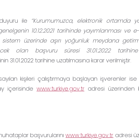
i duyuru ile
‘’Kurumumuzca, elektronik ortamda y
 genelgenin 10.12.2021 tarihinde yayımlanması ve e-
e sistem üzerinde aşırı yoğunluk meydana getirmi
ecek olan başvuru süresi 31.01.2022 tarihin
n 31.01.2022 tarihine uzatılmasına karar verilmiştir.
sayılan kişileri çalıştırmaya başlayan işverenler ise 
ay içerisinde
www.turkiye.gov.tr
adresi üzerinden 
muhataplar başvurularını
www.turkiye.gov.tr
adresi ü