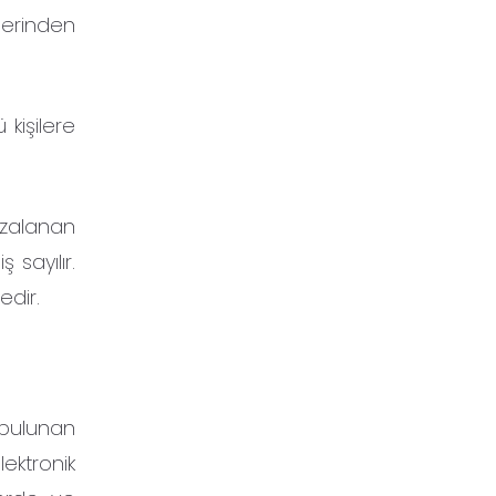
lerinden
kişilere
mzalanan
 sayılır.
dir.
 bulunan
ektronik