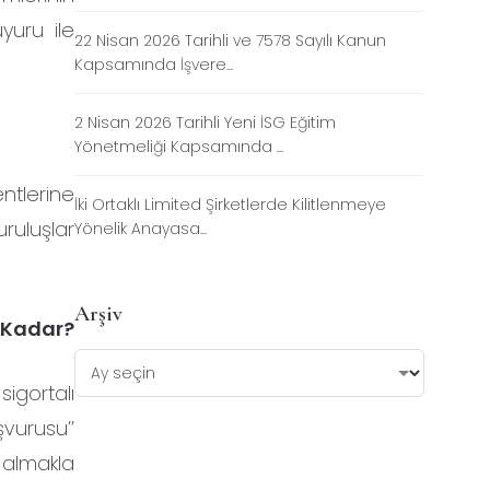
yuru ile
22 Nisan 2026 Tarihli ve 7578 Sayılı Kanun
Kapsamında İşvere...
2 Nisan 2026 Tarihli Yeni İSG Eğitim
Yönetmeliği Kapsamında ...
entlerine
İki Ortaklı Limited Şirketlerde Kilitlenmeye
uruluşlar
Yönelik Anayasa...
Arşiv
 Kadar?
sigortalı
vurusu’’
almakla