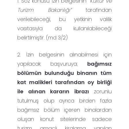
1. Söz konusu izin belgesinin
“
Kültür ve
Turizm Bakanlığı”
tarafından
verilebileceği, bu yetkinin valilik
vasıtasıyla da kullanılabileceği
belirtilmiştir. (md 3/2)
2. İzin belgesinin alınabilmesi için
yapılacak başvuruya;
bağımsız
bölümün bulunduğu binanın tüm
kat malikleri tarafından oy birliği
ile alınan kararın ibrazı
zorunlu
tutulmuş olup ayrıca birden fazla
bağımsız bölüm içeren binalardan
oluşan konut sitelerinde sadece
turizm amaçlı kiralama yapılan