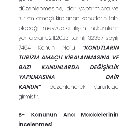
düzenlenmesine, idari yaptırımlara ve
turizm amaçlı kiralanan konutların tabi
olacağı mevzuata ilişkin hükümlerin
yer aldığı 02.11.2023 tarihli, 32357 sayılı,
7464 Kanun No’lu
“
KONUTLARIN
TURİZM AMAÇLI KİRALANMASINA VE
BAZI KANUNLARDA DEĞİŞİKLİK
YAPILMASINA DAİR
KANUN”
düzenlenerek yürürlüğe
girmiştir.
B- Kanunun Ana Maddelerinin
İncelenmesi