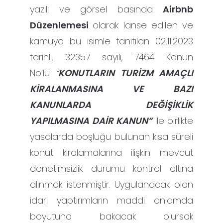
yazılı ve görsel basında
Airbnb
Düzenlemesi
olarak lanse edilen ve
kamuya bu isimle tanıtılan 02.11.2023
tarihli, 32357 sayılı, 7464 Kanun
No’lu
“
KONUTLARIN TURİZM AMAÇLI
KİRALANMASINA VE BAZI
KANUNLARDA DEĞİŞİKLİK
YAPILMASINA DAİR KANUN”
ile birlikte
yasalarda boşluğu bulunan kısa süreli
konut kiralamalarına ilişkin mevcut
denetimsizlik durumu kontrol altına
alınmak istenmiştir. Uygulanacak olan
idari yaptırımların maddi anlamda
boyutuna bakacak olursak