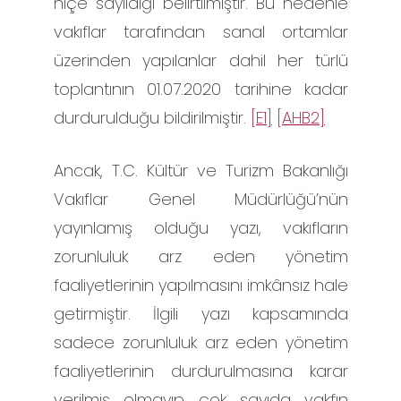
hiçe sayıldığı belirtilmiştir. Bu nedenle
vakıflar tarafından sanal ortamlar
üzerinden yapılanlar dahil her türlü
toplantının 01.07.2020 tarihine kadar
durdurulduğu bildirilmiştir.
[E1]
[AHB2]
Ancak, T.C. Kültür ve Turizm Bakanlığı
Vakıflar Genel Müdürlüğü’nün
yayınlamış olduğu yazı, vakıfların
zorunluluk arz eden yönetim
faaliyetlerinin yapılmasını imkânsız hale
getirmiştir. İlgili yazı kapsamında
sadece zorunluluk arz eden yönetim
faaliyetlerinin durdurulmasına karar
verilmiş olmayıp çok sayıda vakfın