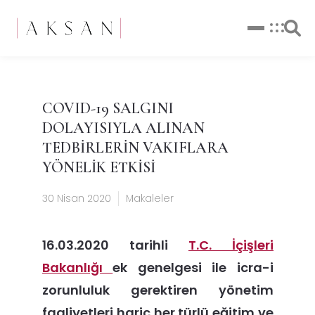
COVID-19 SALGINI
DOLAYISIYLA ALINAN
TEDBİRLERİN VAKIFLARA
YÖNELİK ETKİSİ
30 Nisan 2020
Makaleler
16.03.2020 tarihli
T.C. İçişleri
Bakanlığı
ek genelgesi ile
icra-i
zorunluluk gerektiren yönetim
faaliyetleri hariç her türlü eğitim ve