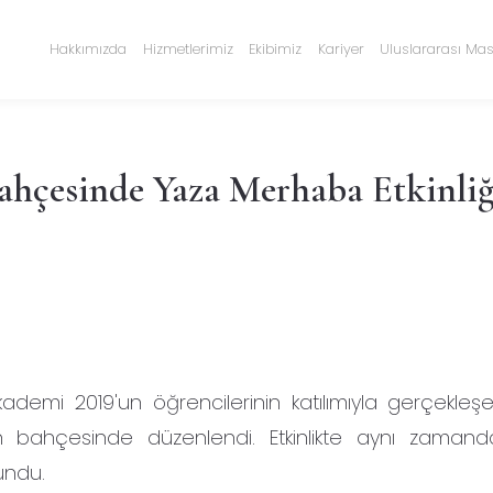
Hakkımızda
Hizmetlerimiz
Ekibimiz
Kariyer
Uluslararası Mas
hçesinde Yaza Merhaba Etkinliğ
ademi 2019'un öğrencilerinin katılımıyla gerçekleş
un bahçesinde düzenlendi. Etkinlikte aynı zaman
undu.