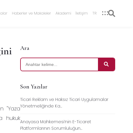
alar
Haberler ve Makaleler
Akademi
İletişim
TR
Ara
ini
Son Yazılar
Ticari Reklam ve Haksız Ticari Uygulamalar
Yönetmeliğinde Ka...
en "Yaza
da hukuk
Anayasa Mahkemesi’nin E-Ticaret
Platformlarının Sorumluluğun...