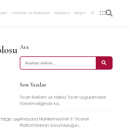
alar
Haberler ve Makaleler
Akademi
İletişim
TR
Ara
olosu
Son Yazılar
Ticari Reklam ve Haksız Ticari Uygulamalar
Yönetmeliğinde Ka...
mları ve
Anayasa Mahkemesi’nin E-Ticaret
Platformlarının Sorumluluğun...