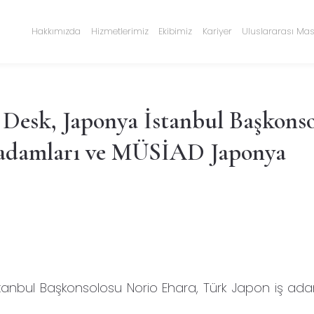
Hakkımızda
Hizmetlerimiz
Ekibimiz
Kariyer
Uluslararası Mas
Desk, Japonya İstanbul Başkons
ş adamları ve MÜSİAD Japonya
anbul Başkonsolosu Norio Ehara, Türk Japon iş ada