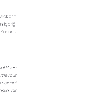
rakların
 içeriği
s Kanunu
lıların
n mevcut
melerini
aşka bir