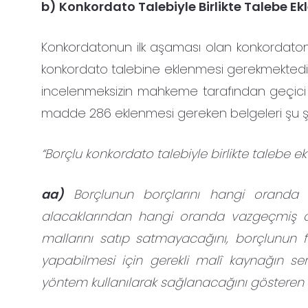
b) Konkordato Talebiyle Birlikte Talebe E
Konkordatonun ilk aşaması olan konkordatonun
konkordato talebine eklenmesi gerekmektedir. 
incelenmeksizin mahkeme tarafından geçici müh
madde 286 eklenmesi gereken belgeleri şu şek
“Borçlu konkordato talebiyle birlikte talebe e
aa)
Borçlunun borçlarını hangi oranda
alacaklarından hangi oranda vazgeçmiş ol
mallarını satıp satmayacağını, borçlunun 
yapabilmesi için gerekli malî kaynağın se
yöntem kullanılarak sağlanacağını gösteren 