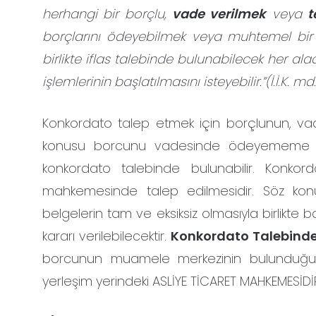
herhangi bir borçlu,
vade verilmek
veya
t
borçlarını ödeyebilmek veya muhtemel bir i
birlikte iflas talebinde bulunabilecek her al
işlemlerinin başlatılmasını isteyebilir.”(İ.İ.K. m
Konkordato talep etmek için borçlunun, va
konusu borcunu vadesinde ödeyememe teh
konkordato talebinde bulunabilir. Konkord
mahkemesinde talep edilmesidir. Söz konus
belgelerin tam ve eksiksiz olmasıyla birlikt
kararı verilebilecektir.
Konkordato Talebinde
borcunun muamele merkezinin bulunduğu m
yerleşim yerindeki ASLİYE TİCARET MAHKEMESİDİ