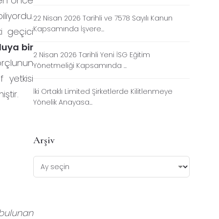
den önce
iliyordu.
22 Nisan 2026 Tarihli ve 7578 Sayılı Kanun
Kapsamında İşvere...
i geçici
luya bir
2 Nisan 2026 Tarihli Yeni İSG Eğitim
çlunun
Yönetmeliği Kapsamında ...
 yetkisi
İki Ortaklı Limited Şirketlerde Kilitlenmeye
ştir.
Yönelik Anayasa...
Arşiv
 bulunan