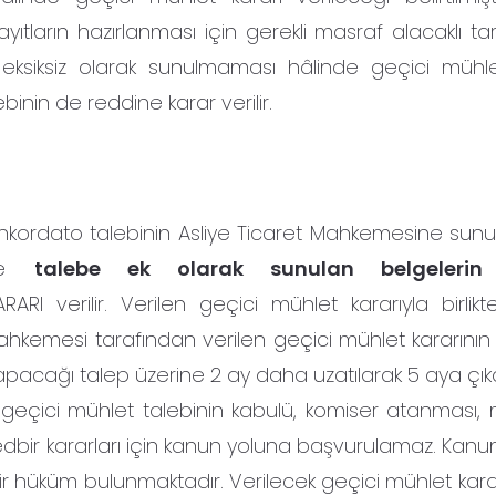
tların hazırlanması için gerekli masraf alacaklı ta
e eksiksiz olarak sunulmaması hâlinde geçici mühle
binin de reddine karar verilir.
te konkordato talebinin Asliye Ticaret Mahkemesine sun
zse
talebe ek olarak sunulan belgelerin 
I verilir. Verilen geçici mühlet kararıyla birlikt
mahkemesi tarafından verilen geçici mühlet kararının 
acağı talep üzerine 2 ay daha uzatılarak 5 aya çıkart
geçici mühlet talebinin kabulü, komiser atanması, 
 tedbir kararları için kanun yoluna başvurulamaz. Kan
 hüküm bulunmaktadır. Verilecek geçici mühlet kararıy