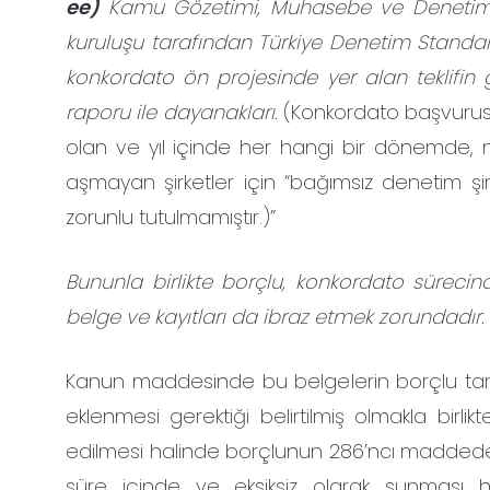
ee)
Kamu Gözetimi, Muhasebe ve Denetim S
kuruluşu tarafından Türkiye Denetim Standa
konkordato ön projesinde yer alan teklif
raporu ile dayanakları.
(Konkordato başvurusu
olan ve yıl içinde her hangi bir dönemde, ne
aşmayan şirketler için “bağımsız denetim şi
zorunlu tutulmamıştır.)”
Bununla birlikte borçlu, konkordato sürec
belge ve kayıtları da ibraz etmek zorundadır.
Kanun maddesinde bu belgelerin borçlu tara
eklenmesi gerektiği belirtilmiş olmakla birlik
edilmesi halinde borçlunun 286’ncı maddede 
süre içinde ve eksiksiz olarak sunması hâl