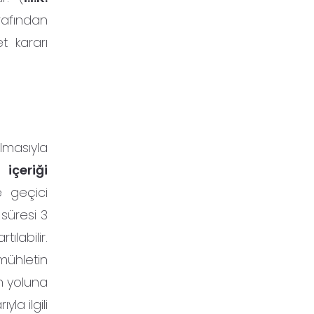
rafından
t kararı
ulmasıyla
içeriği
e geçici
süresi 3
ılabilir.
mühletin
un yoluna
la ilgili