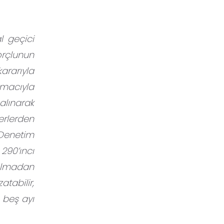
l geçici
orçlunun
ararıyla
amacıyla
alınarak
erlerden
 Denetim
 290’ıncı
olmadan
tabilir,
 beş ayı