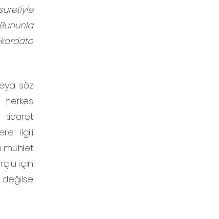
uretiyle
 Bununla
onkordato
veya söz
 herkes
 ticaret
e ilgili
i mühlet
rçlu için
değilse