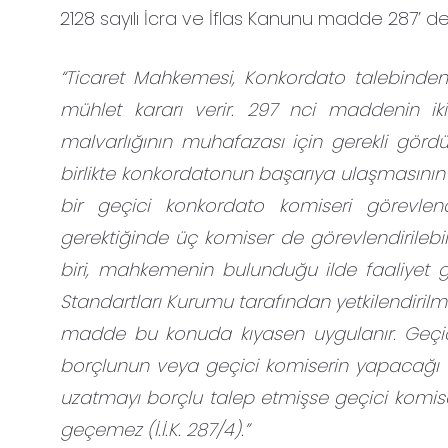
2128 sayılı İcra ve İflas Kanunu madde 287’ de
“Ticaret Mahkemesi, Konkordato talebinden
mühlet kararı verir. 297 nci maddenin iki
malvarlığının muhafazası için gerekli gördü
birlikte konkordatonun başarıya ulaşmasın
bir geçici konkordato komiseri görevlendi
gerektiğinde üç komiser de görevlendirileb
biri, mahkemenin bulunduğu ilde faaliyet
Standartları Kurumu tarafından yetkilendirilmiş 
madde bu konuda kıyasen uygulanır. Geçi
borçlunun veya geçici komiserin yapacağı ta
uzatmayı borçlu talep etmişse geçici komise
geçemez (İ.İ.K. 287/4).”