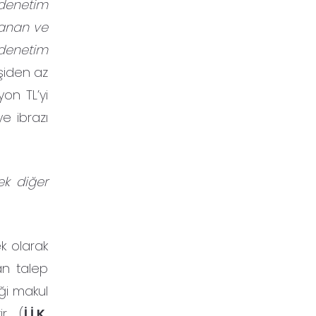
 denetim
lanan ve
 denetim
şiden az
on TL’yi
e ibrazı
ek diğer
k olarak
dan talep
ği makul
r. (
İ.İ.K.