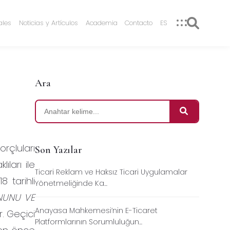
ales
Noticias y Artículos
Academia
Contacto
ES
Ara
rçluları
Son Yazılar
ları ile
Ticari Reklam ve Haksız Ticari Uygulamalar
8 tarihli
Yönetmeliğinde Ka...
KANUNU VE
Anayasa Mahkemesi’nin E-Ticaret
ir. Geçici
Platformlarının Sorumluluğun...