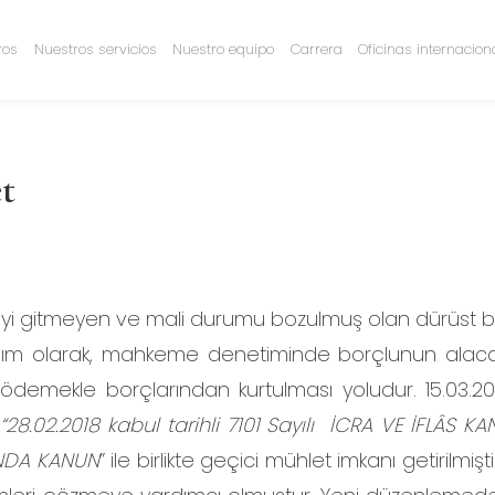
ros
Nuestros servicios
Nuestro equipo
Carrera
Oficinas internacion
t
 iyi gitmeyen ve mali durumu bozulmuş olan dürüst bo
nım olarak, mahkeme denetiminde borçlunun alacaklı
ı ödemekle borçlarından kurtulması yoludur. 15.03.201
n
“28.02.2018 kabul tarihli 7101 Sayılı İCRA VE İFLÂS 
INDA KANUN
” ile birlikte geçici mühlet imkanı getirilmişt