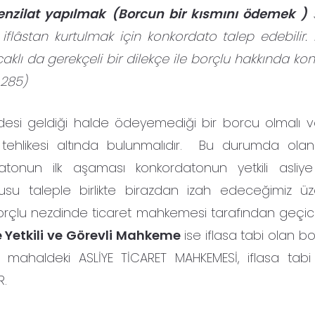
enzilat yapılmak
(Borcun bir kısmını ödemek )
s
flâstan kurtulmak için konkordato talep edebilir.
acaklı da gerekçeli bir dilekçe ile borçlu hakkında k
d.285)
desi geldiği halde ödeyemediği bir borcu olmalı 
likesi altında bulunmalıdır. Bu durumda olan
atonun ilk aşaması konkordatonun yetkili asliye
u taleple birlikte birazdan izah edeceğimiz üzer
e borçlu nezdinde ticaret mahkemesi tarafından geçic
 Yetkili ve Görevli Mahkeme
ise iflasa tabi olan bo
ahaldeki ASLİYE TİCARET MAHKEMESİ, iflasa tabi 
R.