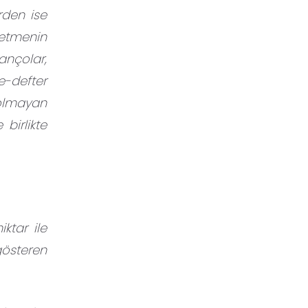
rden ise
letmenin
ançolar,
 e-defter
 olmayan
birlikte
ktar ile
gösteren