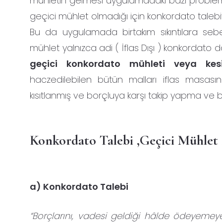
mühletin gelmesi uygulamadaki bazı proble
geçici mühlet olmadığı için konkordato talebiy
Bu da uygulamada birtakım sıkıntılara sebe
mühlet yalnızca adi ( İflas Dışı ) konkordato
geçici konkordato mühleti veya kesi
haczedilebilen bütün malları iflas masasın
kısıtlanmış ve borçluya karşı takip yapma ve 
Konkordato Talebi ,Geçici Mühlet 
a) Konkordato Talebi
“Borçlarını, vadesi geldiği hâlde ödeyem