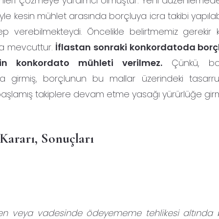
mleri çözmeye yardımcı olmuştur. Yeni düzenleme
le kesin mühlet arasında borçluya icra takibi yapılab
p verebilmekteydi. Öncelikle belirtmemiz gerekir k
 da mevcuttur.
İflastan sonraki konkordatoda borç
n konkordato mühleti verilmez.
Çünkü, bor
a girmiş, borçlunun bu mallar üzerindeki tasarruf
başlamış takiplere devam etme yasağı yürürlüğe girmi
Kararı, Sonuçları
eyen veya vadesinde ödeyememe tehlikesi altında