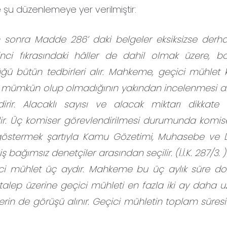
 şu düzenlemeye yer verilmiştir:
 sonra Madde 286’ daki belgeler eksiksizse derha
nci fıkrasındaki hâller de dahil olmak üzere, b
ğü bütün tedbirleri alır. Mahkeme, geçici mühlet k
ın mümkün olup olmadığının yakından incelenmesi 
rir. Alacaklı sayısı ve alacak miktarı dikkate 
ilir. Üç komiser görevlendirilmesi durumunda komis
 göstermek şartıyla Kamu Gözetimi, Muhasebe ve
bağımsız denetçiler arasından seçilir. (İ.İ.K. 287/3. )
ci mühlet üç aydır. Mahkeme bu üç aylık süre d
lep üzerine geçici mühleti en fazla iki ay daha uza
rin de görüşü alınır. Geçici mühletin toplam süresi