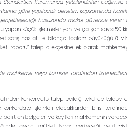
tandartları Kurumunca yetkilendirilen bağımsız
rtlarına göre yapılacak denetim kapsamında hazır
in gerçekleşeceği hususunda makul güvence veren
 yapan küçük işletmeler yani ve çalışan sayısı 50 ki
t satış hasılatı ile bilanço toplam büyüklüğü 8 Mily
rketi raporu” talep dilekçesine ek olarak mahkemey
inde mahkeme veya komiser tarafından istenebilec
fından konkordato talep edildiği takdirde talebe e
te konkordato işlemleri alacaklılardan birisi tarafın
belirtilen belgeleri ve kayıtları mahkemenin verece
inde geçici mühlet kararı verileceği belirtilmişti