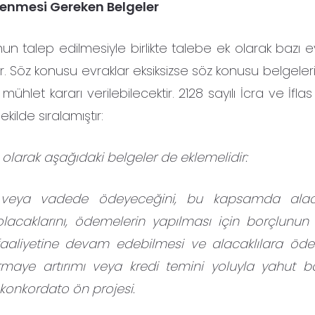
klenmesi Gereken Belgeler
 talep edilmesiyle birlikte talebe ek olarak bazı ev
Söz konusu evraklar eksiksizse söz konusu belgelerin
let kararı verilebilecektir. 2128 sayılı İcra ve İfla
ilde sıralamıştır:
k olarak aşağıdaki belgeler de eklemelidir:
 veya vadede ödeyeceğini, bu kapsamda alacak
acaklarını, ödemelerin yapılması için borçlunu
faaliyetine devam edebilmesi ve alacaklılara öde
rmaye artırımı veya kredi temini yoluyla yahut b
konkordato ön projesi.