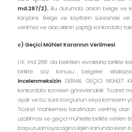
md.287/2).
Bu durumda anılan belge ve kayı
karşılanır. Belge ve kayıtların süresinde v
verilmez ve alacaklının yaptığı konkordato tale
c) Geçici Mühlet Kararının Verilmesi
İ.İ.K. md 286’ da belirtilen evraklarla birlik
birlikte söz konusu belgeler eksiksi
incelenmeksizin
DERHAL GEÇİCİ MÜHLET KARAR
konkordato komiseri görevlendirilir. Ticaret 
aydır ve bu süre borçlunun veya komiserin yap
Ticaret mahkemesi tarafından verilmiş olan 
uzatılması ve geçici mühletle birlikte verilen
başvurulamayacağına ilişkin kanunda kesin bir