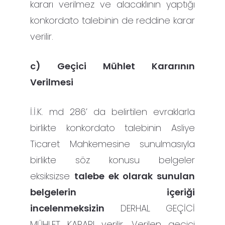
kararı verilmez ve alacaklının yaptığı
konkordato talebinin de reddine karar
verilir.
c) Geçici Mühlet Kararının
Verilmesi
İ.İ.K. md 286’ da belirtilen evraklarla
birlikte konkordato talebinin Asliye
Ticaret Mahkemesine sunulmasıyla
birlikte söz konusu belgeler
eksiksizse
talebe ek olarak sunulan
belgelerin içeriği
incelenmeksizin
DERHAL GEÇİCİ
MÜHLET KARARI verilir. Verilen geçici