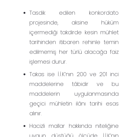
Tasdik edilen konkordato
projesinde, aksine hüküm
içermediği takdirde kesin mühlet
tarihinden itibaren rehinle temin
edilmemiş her türlü alacağa faiz
işlemesi durur.
Takas ise İ.İ.K’nın 200 ve 201 inci
maddelerine tâbidir ve bu
maddelerin uygulanmasında
geçici mühletin ilânı tarihi esas
alınır.
Hacizli mallar hakkında niteliğine
uygun düştüğü ölçüde İ.İ.K’nın