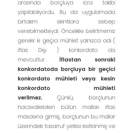
arasında borçluya icra takibi
yapılabiliyordu. Bu da uygulamada
birtakım sıkıntılara sebep
verebilmekteydi. Öncelikle belirtmemiz
gerekir ki geçici mühlet yalnızca adi (
İflas Dışı ) konkordato da
mevcuttur.
İflastan sonraki
konkordatoda borçluya bir geçici
konkordato mühleti veya kesin
konkordato mühleti
verilmez.
Çünkü, borçlunun
haczedilebilen bütün malları iflas
masasına girmiş, borçlunun bu mallar
üzerindeki tasarruf yetkisi kısıtlanmış ve