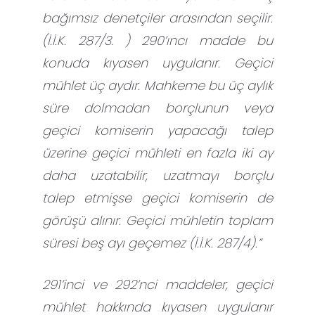
bağımsız denetçiler arasından seçilir.
(İ.İ.K. 287/3. ) 290’ıncı madde bu
konuda kıyasen uygulanır. Geçici
mühlet üç aydır. Mahkeme bu üç aylık
süre dolmadan borçlunun veya
geçici komiserin yapacağı talep
üzerine geçici mühleti en fazla iki ay
daha uzatabilir, uzatmayı borçlu
talep etmişse geçici komiserin de
görüşü alınır. Geçici mühletin toplam
süresi beş ayı geçemez (İ.İ.K. 287/4).”
291’inci ve 292’nci maddeler, geçici
mühlet hakkında kıyasen uygulanır