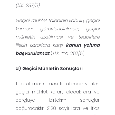
(İ.İ.K. 287/5).
Geçici mühlet talebinin kabulü, geçici
komiser görevlendirilmesi, geçici
mühletin uzatılması ve tedbirlere
ilişkin kararlara karşı
kanun yoluna
başvurulamaz
(
İ.İ.K.
md. 287/6).
d) Geçici Mühletin Sonuçları
Ticaret mahkemesi tarafından verilen
geçici mühlet kararı, alacaklılara ve
borçluya birtakım sonuçlar
doğuracaktır. 2128 sayılı İcra ve İflas