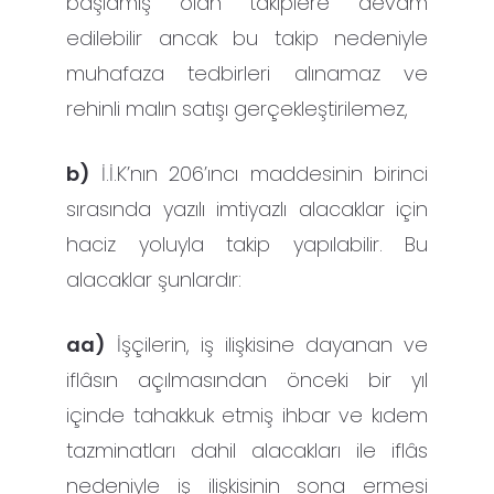
başlamış olan takiplere devam
edilebilir ancak bu takip nedeniyle
muhafaza tedbirleri alınamaz ve
rehinli malın satışı gerçekleştirilemez,
b)
İ.İ.K’nın 206’ıncı maddesinin birinci
sırasında yazılı imtiyazlı alacaklar için
haciz yoluyla takip yapılabilir. Bu
alacaklar şunlardır:
aa)
İşçilerin, iş ilişkisine dayanan ve
iflâsın açılmasından önceki bir yıl
içinde tahakkuk etmiş ihbar ve kıdem
tazminatları dahil alacakları ile iflâs
nedeniyle iş ilişkisinin sona ermesi