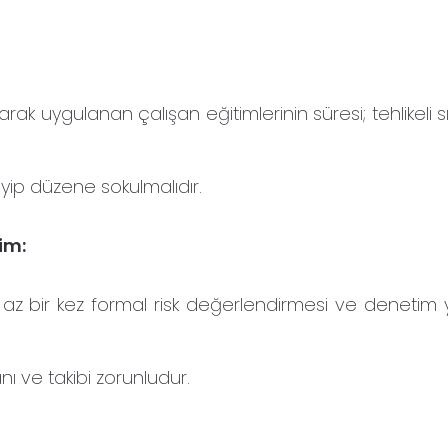
arak uygulanan çalışan eğitimlerinin süresi; tehlikeli s
eyip düzene sokulmalıdır.
im:
a en az bir kez formal risk değerlendirmesi ve deneti
anı ve takibi zorunludur.