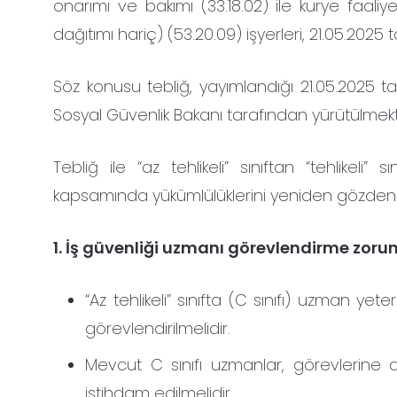
onarımı ve bakımı (33.18.02) ile kurye faaliy
dağıtımı hariç) (53.20.09) işyerleri, 21.05.2025 ta
Söz konusu tebliğ, yayımlandığı 21.05.2025 t
Sosyal Güvenlik Bakanı tarafından yürütülmekt
Tebliğ ile “az tehlikeli” sınıftan “tehlikeli”
kapsamında yükümlülüklerini yeniden gözden 
1. İş güvenliği uzmanı görevlendirme zorun
“Az tehlikeli” sınıfta (C sınıfı) uzman yeter
görevlendirilmelidir.
Mevcut C sınıfı uzmanlar, görevlerin
istihdam edilmelidir.