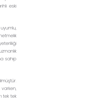
ihli eski
 uyumlu,
netmelik
erliliği
uzmanlık
ına sahip
lmüştür.
 varken,
ı tek tek