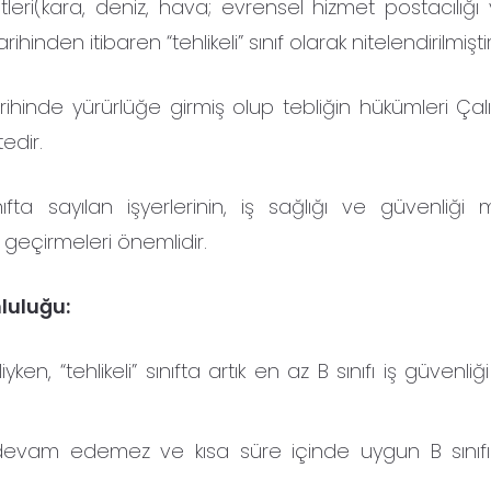
etleri(kara, deniz, hava; evrensel hizmet postacılığı
rihinden itibaren “tehlikeli” sınıf olarak nitelendirilmişti
arihinde yürürlüğe girmiş olup tebliğin hükümleri Ça
edir.
 sınıfta sayılan işyerlerinin, iş sağlığı ve güvenliği
geçirmeleri önemlidir.
luluğu:
liyken, “tehlikeli” sınıfta artık en az B sınıfı iş güvenli
e devam edemez ve kısa süre içinde uygun B sını