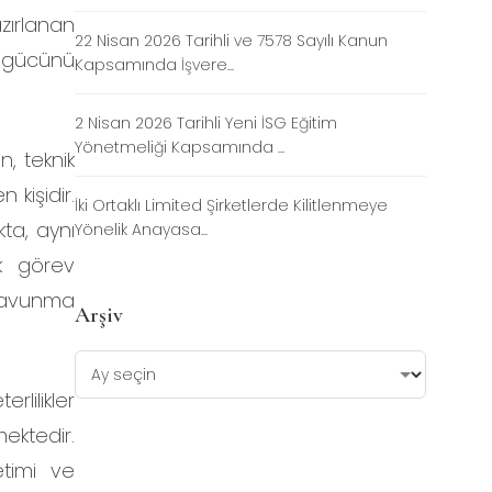
azırlanan
22 Nisan 2026 Tarihli ve 7578 Sayılı Kanun
ş gücünü
Kapsamında İşvere...
2 Nisan 2026 Tarihli Yeni İSG Eğitim
Yönetmeliği Kapsamında ...
n, teknik
 kişidir.
İki Ortaklı Limited Şirketlerde Kilitlenmeye
ta, aynı
Yönelik Anayasa...
k görev
 savunma
Arşiv
rlilikler
ektedir.
etimi ve