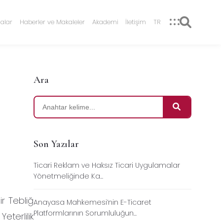
alar
Haberler ve Makaleler
Akademi
İletişim
TR
Ara
Son Yazılar
Ticari Reklam ve Haksız Ticari Uygulamalar
Yönetmeliğinde Ka...
r Tebliğ
Anayasa Mahkemesi’nin E-Ticaret
Platformlarının Sorumluluğun...
terlilik