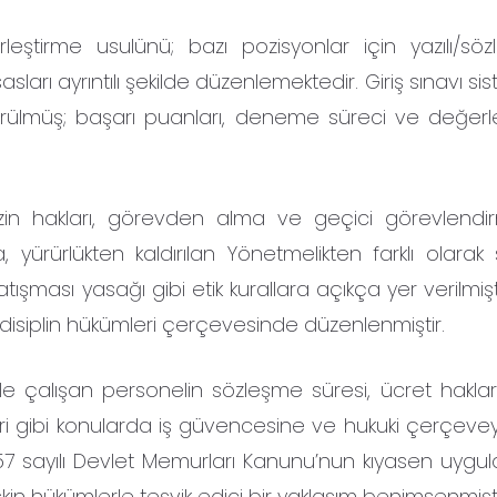
eştirme usulünü; bazı pozisyonlar için yazılı/söz
ları ayrıntılı şekilde düzenlemektedir. Giriş sınavı s
rülmüş; başarı puanları, deneme süreci ve değer
 izin hakları, görevden alma ve geçici görevlendi
 yürürlükten kaldırılan Yönetmelikten farklı olarak
 çatışması yasağı gibi etik kurallara açıkça yer verilmişt
isiplin hükümleri çerçevesinde düzenlenmiştir.
yle çalışan personelin sözleşme süresi, ücret hakları
i gibi konularda iş güvencesine ve hukuki çerçeveye
 657 sayılı Devlet Memurları Kanunu’nun kıyasen uygu
işkin hükümlerle teşvik edici bir yaklaşım benimsenmişti