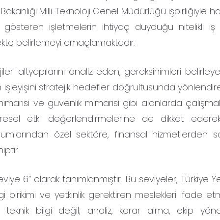
kanlığı Milli Teknoloji Genel Müdürlüğü işbirliğiyle h
et gösteren işletmelerin ihtiyaç duyduğu nitelikli i
lçekte belirlemeyi amaçlamaktadır.
leri altyapılarını analiz eden, gereksinimleri belirleye
işleyişini stratejik hedefler doğrultusunda yönlendiren
marisi ve güvenlik mimarisi gibi alanlarda çalışmak
resel etki değerlendirmelerine de dikkat edere
umlarından özel sektöre, finansal hizmetlerden
ptir.
 6” olarak tanımlanmıştır. Bu seviyeler, Türkiye Yete
irikimi ve yetkinlik gerektiren meslekleri ifade etm
teknik bilgi değil; analiz, karar alma, ekip yön