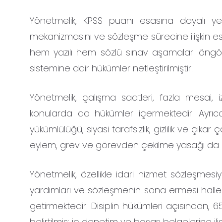
Yönetmelik, KPSS puanı esasına dayalı yerl
mekanizmasını ve sözleşme sürecine ilişkin esas
hem yazılı hem sözlü sınav aşamaları öngö
sistemine dair hükümler netleştirilmiştir.
Yönetmelik, çalışma saatleri, fazla mesai,
konularda da hükümler içermektedir. Ayrıca,
yükümlülüğü, siyasi tarafsızlık, gizlilik ve çıkar
eylem, grev ve görevden çekilme yasağı da d
Yönetmelik, özellikle idari hizmet sözleşmesi
yardımları ve sözleşmenin sona ermesi haller
getirmektedir. Disiplin hükümleri açısından,
belirtilmiş; iç denetim ve başarı belgelerine il