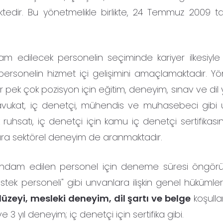
ektedir. Bu yönetmelikle birlikte, 24 Temmuz 2009 tar
 edilecek personelin seçiminde kariyer ilkesiyle
 personelin hizmet içi gelişimini amaçlamaktadır. Yö
k çok pozisyon için eğitim, deneyim, sınav ve dil yet
le avukat, iç denetçi, mühendis ve muhasebeci gibi 
k ruhsatı, iç denetçi için kamu iç denetçi sertifikas
 sıra sektörel deneyim de aranmaktadır.
istihdam edilen personel için deneme süresi öngörü
tek personeli" gibi unvanlara ilişkin genel hükümler
üzeyi, mesleki deneyim, dil şartı ve belge
koşullar
ve 3 yıl deneyim; iç denetçi için sertifika gibi.