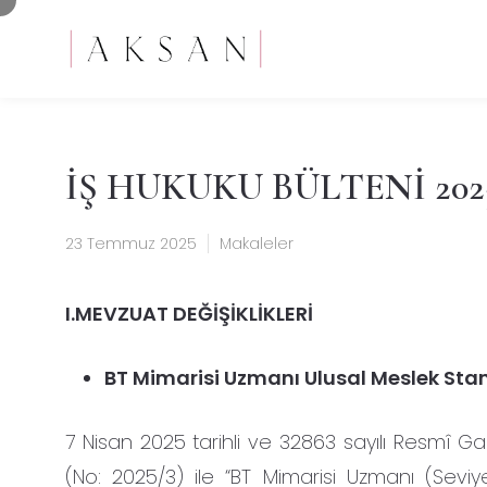
İŞ HUKUKU BÜLTENİ 202
23 Temmuz 2025
Makaleler
I.MEVZUAT DEĞİŞİKLİKLERİ
BT Mimarisi Uzmanı Ulusal Meslek Stan
7 Nisan 2025 tarihli ve 32863 sayılı Resmî G
(No: 2025/3) ile “BT Mimarisi Uzmanı (Seviye 