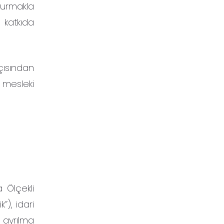
turmakla
 katkıda
çısından
 mesleki
 Ölçekli
”), idari
 ayrılma