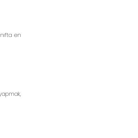
ınıfta en
m yapmak,