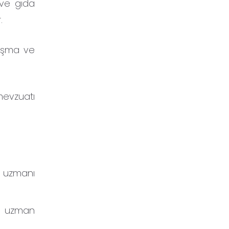
 ve gıda
r.
lışma ve
 mevzuatı
ği uzmanı
fı uzman