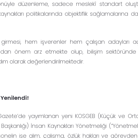
 yönüyle düzenleme, sadece meslekî standart oluş
ynakları politikalarında objektiflik sağlamalarına da
 girmesi, hem işverenler hem çalışan adayları a
ından önem arz etmekte olup, bilişim sektöründe
dım olarak değerlendirilmektedir.
Yenilendi!
î Gazete’de yayımlanan yeni KOSGEB (Küçük ve Orta
Başkanlığı) İnsan Kaynakları Yönetmeliği (“Yönetmelik
onelin işe alım, çalışma, özlük hakları ve görevden