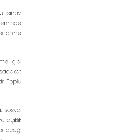
lü sınav
isteminde
lendirme
rme gibi
 sadakat
ir. Toplu
, sosyal
 açıklık
lanacağı
r.