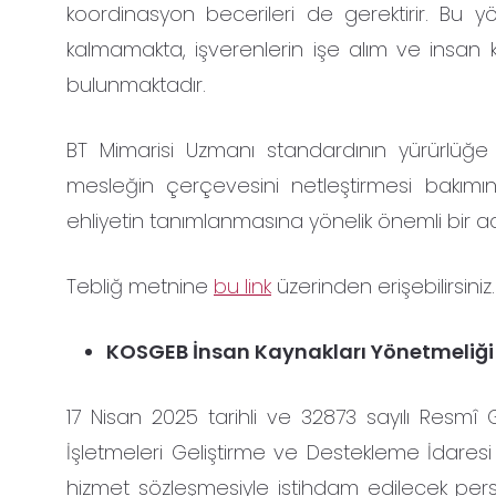
koordinasyon becerileri de gerektirir. Bu
kalmamakta, işverenlerin işe alım ve insan ka
bulunmaktadır.
BT Mimarisi Uzmanı standardının yürürlüğe
mesleğin çerçevesini netleştirmesi bakım
ehliyetin tanımlanmasına yönelik önemli bir a
Tebliğ metnine
bu link
üzerinden erişebilirsiniz.
KOSGEB İnsan Kaynakları Yönetmeliği 
17 Nisan 2025 tarihli ve 32873 sayılı Resm
İşletmeleri Geliştirme ve Destekleme İdaresi 
hizmet sözleşmesiyle istihdam edilecek pers