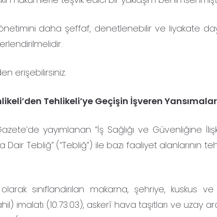
önetimini daha şeffaf, denetlenebilir ve liyakate day
endirilmelidir.
n erişebilirsiniz.
hlikeli’den Tehlikeli’ye Geçişin İşveren Yansımalar
azete’de yayımlanan “İş Sağlığı ve Güvenliğine İlişki
 Dair Tebliğ” (“Tebliğ”) ile bazı faaliyet alanlarının tehl
olarak sınıflandırılan makarna, şehriye, kuskus ve
 imalatı (10.73.03), askerî hava taşıtları ve uzay ar