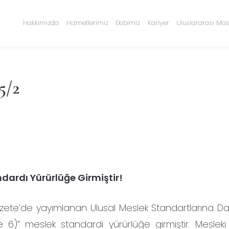
Hakkımızda
Hizmetlerimiz
Ekibimiz
Kariyer
Uluslararası Mas
5/2
dardı Yürürlüğe Girmiştir!
azete’de yayımlanan Ulusal Meslek Standartlarına Dai
6)” meslek standardı yürürlüğe girmiştir. Mesleki Ye