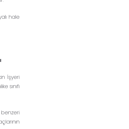
alı hale
ı
n İşyeri
ike sınıfı
 benzeri
açlarının