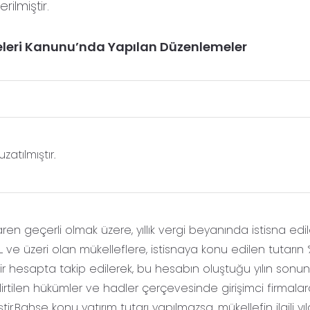
ilmiştir.
eleri Kanunu’nda Yapılan Düzenlemeler
zatılmıştır.
baren geçerli olmak üzere, yıllık vergi beyanında istisna edi
L ve üzeri olan mükelleflere, istisnaya konu edilen tutarın %
bir hesapta takip edilerek, bu hesabın oluştuğu yılın sonu
rtilen hükümler ve hadler çerçevesinde girişimci firmala
iştir.Bahse konu yatırım tutarı yapılmazsa, mükellefin ilgili yı