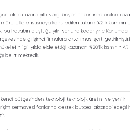
çerli olmak üzere, yıllık vergi beyanında istisna edilen kaz
 mükelleflere, istisnaya konu edilen tutarın %2’lik kısmının 
ek, bu hesabın oluştuğu yılın sonuna kadar yine Kanun’da
çevesinde girişimci firmalara aktarılması şartı getirilmişti
kellefin ilgili yılda elde ettiği kazancın %20’lik kısmının A
belirtilmektedir.
 kendi bütçesinden, teknoloji, teknolojik üretim ve yenilik
 girişim sermayesi fonlarına destek bütçesi aktarabileceği
ir.