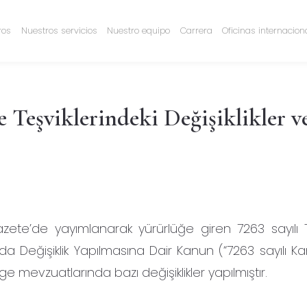
ros
Nuestros servicios
Nuestro equipo
Carrera
Oficinas internacion
e Teşviklerindeki Değişiklikler v
zete’de yayımlanarak yürürlüğe giren 7263 sayılı T
da Değişiklik Yapılmasına Dair Kanun (“7263 sayılı Ka
r-ge mevzuatlarında bazı değişiklikler yapılmıştır.