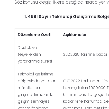
Söz konusu değişikliklere aşağıda kısaca yer ver
1. 4691 Sayılı Teknoloji Geliştirme Bölg
Düzenleme Özeti
Açıklamalar
Destek ve
teşviklerden
31.12.2028 tarihine kadar u
yararlanma süresi
Teknoloji geliştirme
bölgesinde yer alan
01.01.2022 tarihinden iti
mükelleflerin
kazanç tutarı 1.000.000 T
girişimci firmalar ile
kısmının pasifte geçici 
girişim sermayesi
kadar yine Kanun’da beli
yatırım fonlarına
aktarılması şartı getirilm