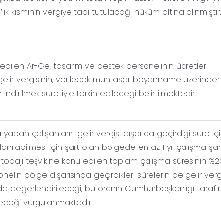
lik kısmının vergiye tabi tutulacağı hüküm altına alınmıştır.
edilen Ar-Ge, tasarım ve destek personelinin ücretleri
elir vergisinin, verilecek muhtasar beyanname üzerinde
dirilmek suretiyle terkin edileceği belirtilmektedir.
yapan çalışanların gelir vergisi dışarıda geçirdiği süre içi
rlanılabilmesi için şart olan bölgede en az 1 yıl çalışma şar
isi stopajı teşvikine konu edilen toplam çalışma süresinin %20
lin bölge dışarısında geçirdikleri sürelerin de gelir verg
da değerlendirileceği, bu oranın Cumhurbaşkanlığı taraf
leceği vurgulanmaktadır.