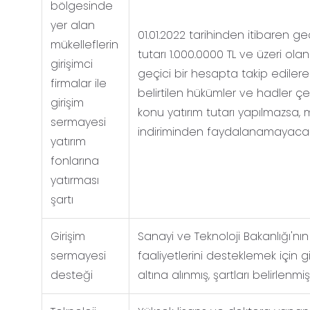
bölgesinde
yer alan
01.01.2022 tarihinden itibaren ge
mükelleflerin
tutarı 1.000.0000 TL ve üzeri olan
girişimci
geçici bir hesapta takip ediler
firmalar ile
belirtilen hükümler ve hadler çer
girişim
konu yatırım tutarı yapılmazsa, mü
sermayesi
indiriminden faydalanamayacağı 
yatırım
fonlarına
yatırması
şartı
Girişim
Sanayi ve Teknoloji Bakanlığı'nın
sermayesi
faaliyetlerini desteklemek için
desteği
altına alınmış, şartları belirlenmişt