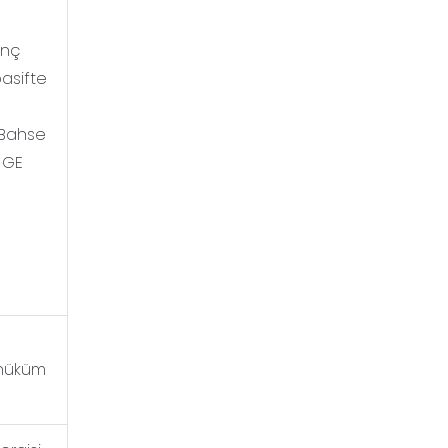
anç
pasifte
r.Bahse
R-GE
 hüküm