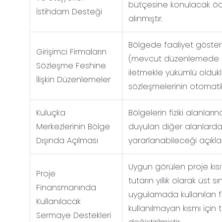
bütçesine konulacak öde
İstihdam Desteği
alınmıştır.
Bölgede faaliyet göstere
Girişimci Firmaların
(mevcut düzenlemede 3 a
Sözleşme Feshine
iletmekle yükümlü oldukl
İlişkin Düzenlemeler
sözleşmelerinin otomatik 
Kuluçka
Bölgelerin fiziki alanlar
Merkezlerinin Bölge
duyulan diğer alanlarda
Dışında Açılması
yararlanabileceği açıkl
Uygun görülen proje kısıt
Proje
tutarın yıllık olarak üst s
Finansmanında
uygulamada kullanılan fi
Kullanılacak
kullanılmayan kısmı için 
Sermaye Destekleri