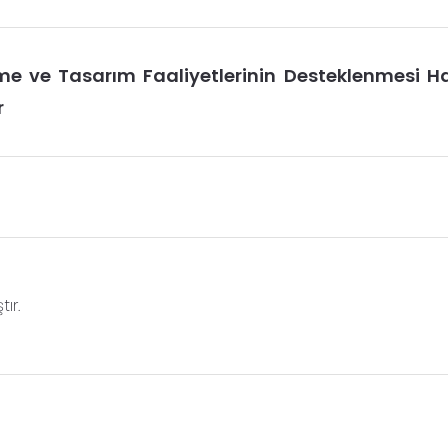
 ve Tasarım Faaliyetlerinin Desteklenmesi H
r
ır.