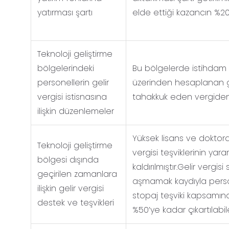
yatırması şartı
elde ettiği kazancın %20’
Teknoloji geliştirme
bölgelerindeki
Bu bölgelerde istihdam 
personellerin gelir
üzerinden hesaplanan g
vergisi istisnasına
tahakkuk eden vergiden in
ilişkin düzenlemeler
Yüksek lisans ve doktora 
Teknoloji geliştirme
vergisi teşviklerinin yara
bölgesi dışında
kaldırılmıştır.Gelir verg
geçirilen zamanlara
aşmamak kaydıyla persone
ilişkin gelir vergisi
stopaj teşviki kapsamın
destek ve teşvikleri
%50’ye kadar çıkartılabi