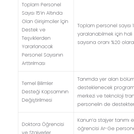
Toplam Personel
Sayısı 15’in Altında
Olan Girişimciler İçin
Toplam personel sayısı 
Destek ve
yaralanabilmek için hal
Teşviklerden
sayısına oranı %20 olarak 
Yararlanacak
Personel Sayısının
Arttırılması
Tanımda yer alan bölüml
Temel Bilimler
desteklenecek programla
Desteği Kapsamının
merkezi ve teknoloji tr
Değiştirilmesi
personelin de destekten
Kanun’a stajyer tanımı e
Doktora Öğrencisi
öğrencisi Ar-Ge personeli
ve Stajyerler