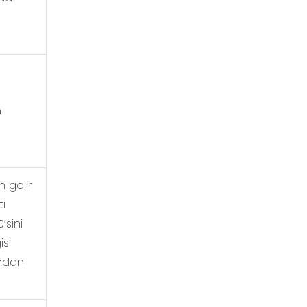
n
n gelir
tı
’sini
isi
ından