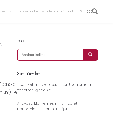
ales
Noticias y Artículos
Academia
Contacto
ES
Ara
e
Son Yazılar
eknoloji
Ticari Reklam ve Haksız Ticari Uygulamalar
Yönetmeliğinde Ka...
nun”) ile
Anayasa Mahkemesi’nin E-Ticaret
Platformlarının Sorumluluğun...