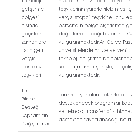
Teknoloji
Yüksek lisans ve doktora yapan ça
geliştirme
teşviklerinin yararlanılabilmesi iç
bölgesi
vergisi stopajı teşvikine konu 
dışında
personelin bölge dışarısında geç
geçirilen
değerlendirileceği, bu oranın C
zamanlara
vurgulanmaktadır.Ar-Ge ve Tas
ilişkin gelir
üniversitelerde Ar-Ge ve yenili
vergisi
teknoloji geliştirme bölgelerin
destek ve
saati aşmamak şartıyla, bu çalış
teşvikleri
vurgulanmaktadır.
Temel
Tanımda yer alan bölümlere ila
Bilimler
desteklenecek programlar kapsa
Desteği
ve teknoloji transfer ofisi hiz
Kapsamının
destekten faydalanacağı belirti
Değiştirilmesi