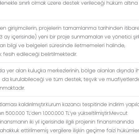
nekle sınırlı olmak üzere destek verileceği hüküm altına
n girişimcilerin, projelerin tamamlanma tarihinden itibar
y içerisinde) yeni bir proje sunmamaları ve yönetici şir
arı bilgi ve belgeleri süresinde iletmemeleri halinde,
fesih edileceği belirtilmektedir.
ında yer alan kuluçka merkezlerinin, bölge alanları dışında i
 da kurulabileceği ve tüm destek, teşvik ve muafiyetlerd
anmaktadır.
laması kaldırılmıştır.Kurum kazancı tespitinde indirim yapı
ınırı 500.000 TL’den 1.000.000 TL’ye yükseltilmiştir.Mevcut
nansmanın iki yıl içerisinde ilgili projenin finansmanında
tahakkuk ettirilmemiş vergilere ilişkin geçime faizi hükümler