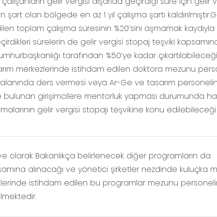
lışanların gelir vergisi dışarıda geçirdiği süre için gelir v
in şart olan bölgede en az 1 yıl çalışma şartı kaldırılmıştır.Ge
edilen toplam çalışma süresinin %20’sini aşmamak kaydıyla
irdikleri sürelerin de gelir vergisi stopaj teşviki kapsamı
umhurbaşkanlığı tarafından %50’ye kadar çıkartılabileceğ
arım merkezlerinde istihdam edilen doktora mezunu pers
k alanında ders vermesi veya Ar-Ge ve tasarım personelin
de bulunan girişimcilere mentorluk yapması durumunda haf
malarının gelir vergisi stopajı teşvikine konu edilebileceği
ve olarak Bakanlıkça belirlenecek diğer programların da
mına alınacağı ve yönetici şirketler nezdinde kuluçka m
metlerinde istihdam edilen bu programlar mezunu personel
lmektedir.