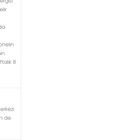
ergisi
lir
nda
i
onelin
in
talık 8
erkezi
in de