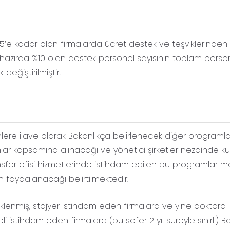
15’e kadar olan firmalarda ücret destek ve teşviklerinden
i hazırda %10 olan destek personel sayısının toplam perso
değiştirilmiştir.
ere ilave olarak Bakanlıkça belirlenecek diğer programla
r kapsamına alınacağı ve yönetici şirketler nezdinde k
ansfer ofisi hizmetlerinde istihdam edilen bu programlar 
 faydalanacağı belirtilmektedir.
klenmiş, stajyer istihdam eden firmalara ve yine doktora
 istihdam eden firmalara (bu sefer 2 yıl süreyle sınırlı) Ba