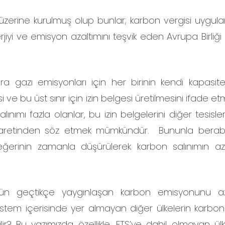
üzerine kurulmuş olup bunlar; karbon vergisi uygul
erjiyi ve emisyon azaltımını teşvik eden Avrupa Birliğ
era gazı emisyonları için her birinin kendi kapasit
ve bu üst sınır için izin belgesi üretilmesini ifade et
nımı fazla olanlar, bu izin belgelerini diğer tesisl
ticaretinden söz etmek mümkündür. Bununla berab
değerinin zamanla düşürülerek karbon salınımın aza
gün geçtikçe yaygınlaşan karbon emisyonunu az
stem içerisinde yer almayan diğer ülkelerin karbon 
lir? Bu yazımızda özellikle, ETS’ye dahil olmayan ül