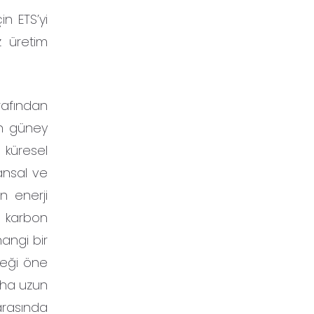
n ETS’yi
z üretim
rafından
yan güney
 küresel
ansal ve
n enerji
a karbon
angi bir
ceği öne
aha uzun
arasında