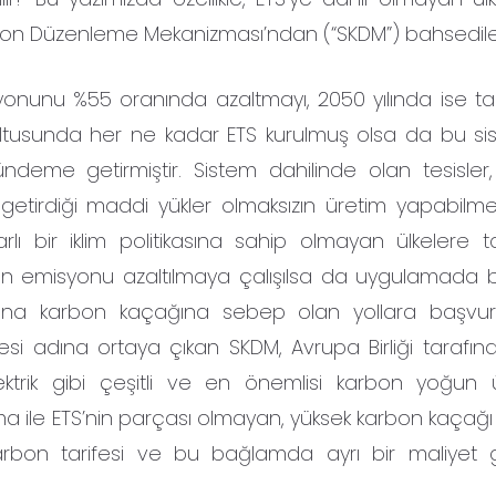
rbon Düzenleme Mekanizması’ndan (“SKDM”) bahsedilec
misyonunu %55 oranında azaltmayı, 2050 yılında ise
ultusunda her ne kadar ETS kurulmuş olsa da bu s
deme getirmiştir. Sistem dahilinde olan tesisler
 getirdiği maddi yükler olmaksızın üretim yapabilm
rarlı bir iklim politikasına sahip olmayan ülkelere 
on emisyonu azaltılmaya çalışılsa da uygulamada 
adına karbon kaçağına sebep olan yollara başvur
i adına ortaya çıkan SKDM, Avrupa Birliği tarafınd
ktrik gibi çeşitli ve en önemlisi karbon yoğun 
ma ile ETS’nin parçası olmayan, yüksek karbon kaçağı 
karbon tarifesi ve bu bağlamda ayrı bir maliyet ge