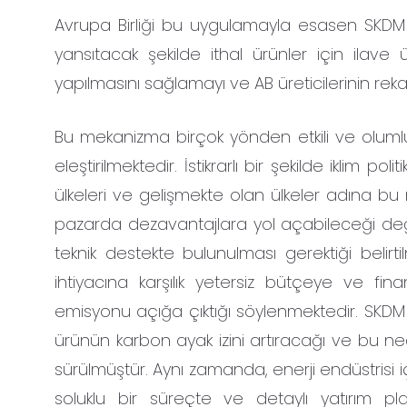
Avrupa Birliği bu uygulamayla esasen SKDM i
yansıtacak şekilde ithal ürünler için ilav
yapılmasını sağlamayı ve AB üreticilerinin rek
Bu mekanizma birçok yönden etkili ve olumlu 
eleştirilmektedir. İstikrarlı bir şekilde iklim
ülkeleri ve gelişmekte olan ülkeler adına bu
pazarda dezavantajlara yol açabileceği değerl
teknik destekte bulunulması gerektiği belirti
ihtiyacına karşılık yetersiz bütçeye ve fi
emisyonu açığa çıktığı söylenmektedir. SKDM 
ürünün karbon ayak izini artıracağı ve bu 
sürülmüştür. Aynı zamanda, enerji endüstris
soluklu bir süreçte ve detaylı yatırım pla