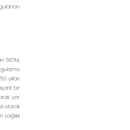
gulanan
an SKDM,
uygulama
0 yılları
rılı bir
arak yer
ı olarak
 sağlıklı