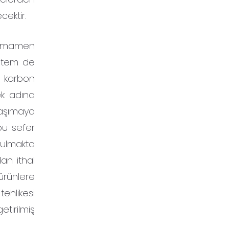
ektir.
 tamamen
istem de
, karbon
ek adına
taşımaya
bu sefer
ulmakta
an ithal
ürünlere
tehlikesi
tirilmiş