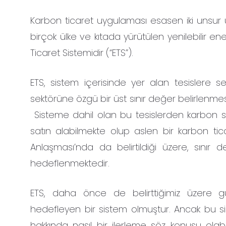
Karbon ticaret uygulaması esasen iki unsur 
birçok ülke ve kıtada yürütülen yenilebilir en
Ticaret Sistemidir (“ETS”).
ETS, sistem içerisinde yer alan tesislere s
sektörüne özgü bir üst sınır değer belirlenmesi 
Sisteme dahil olan bu tesislerden karbon salı
satın alabilmekte olup aslen bir karbon 
Anlaşması’nda da belirtildiği üzere, sınır 
hedeflenmektedir.
ETS, daha önce de belirttiğimiz üzere 
hedefleyen bir sistem olmuştur. Ancak bu si
hakkında nasıl bir ilerleme söz konusu olabi