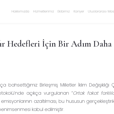
Hakkımızda
Hizmetlerimiz
Ekibimiz
Kariyer
Uluslararası Mas
ır Hedefleri İçin Bir Adım Daha
ça bahsettiğimiz Birleşmiş Milletler İklim Değişikliğ
tokolü’nde açıkça vurgulanan “
Ortak fakat farklıla
emisyonlarının azaltılması, bu hususun gerçekleştiri
enimsenmesi kabul edilmiştir.