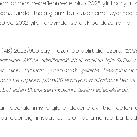
mamlanması hedeflenmekte olup 2026 yılı itibarıyla li
si sonucunda ithalatçıların bu düzenleme uyarınca b
ve 2032 yılları arasında ise artık bu düzenlemenin 
 (AB) 2023/956 sayılı Tüzük ’de belirtildiği üzere;
“202
çıları, SKDM dâhilindeki ithal malları için SKDM ser
 yer alan fiyatları yansıtacak şekilde hesaplanaca
miktarını ve toplam gömülü emisyon miktarlarını her yıl
ül eden SKDM sertifikalarını teslim edeceklerdir.”
ınan doğrulanmış bilgilere dayanarak, ithal edilen ü
iyatı ödendiğini ispat etmeleri durumunda bu bede