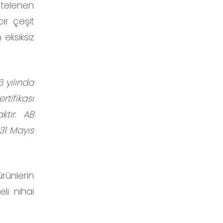
stelenen
ir çeşit
eksiksiz
6 yılında
tifikası
ktır. AB
 31 Mayıs
rünlerin
li nihai