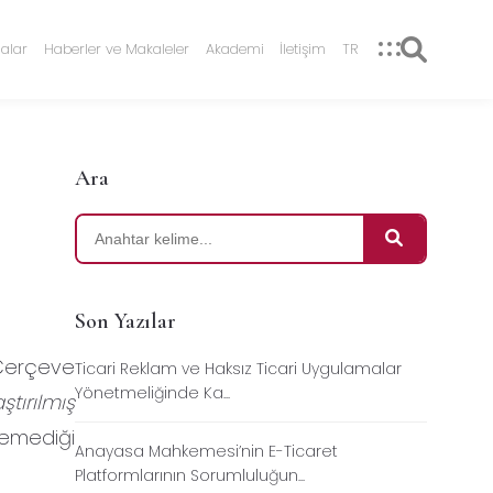
alar
Haberler ve Makaleler
Akademi
İletişim
TR
Ara
Son Yazılar
i Çerçeve
Ticari Reklam ve Haksız Ticari Uygulamalar
Yönetmeliğinde Ka...
ştırılmış
lemediği
Anayasa Mahkemesi’nin E-Ticaret
Platformlarının Sorumluluğun...