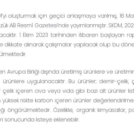
DM’yi oluşturmak için geçici anlaşmaya varılmış, 16 M
 Tüzük AB Resmî Gazetesi’nde yayımlanmıştır. SKDM, 202
caktır. 1 Ekim 2023 tarihinden itibaren başlayan r
de dikkate alınarak çalışmalar yapılacak olup bu dö
ülmektedir.
Avrupa Birliği dışında üretilmiş ürünlere ve üretimi
 ürünlere uygulanacaktır. Bu ürünler; demir-çelik, 
 çelik içeren cıva veya vida gibi bazı alt ürünler li
yüksek riskte karbon içeren ürünler değerlendirilme
öngörülmektedir. Özellikle, organik kimyasallar, po
i sonucunda listeye eklenebilir.