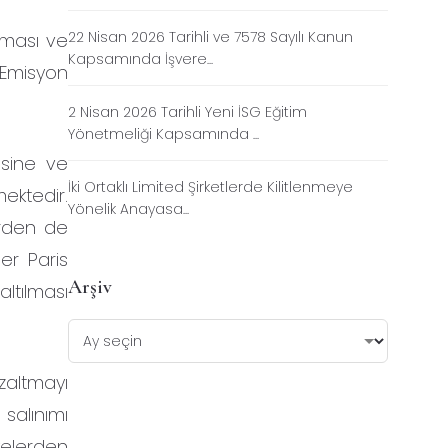
22 Nisan 2026 Tarihli ve 7578 Sayılı Kanun
aması ve
Kapsamında İşvere...
i Emisyon
2 Nisan 2026 Tarihli Yeni İSG Eğitim
Yönetmeliği Kapsamında ...
esine ve
İki Ortaklı Limited Şirketlerde Kilitlenmeye
mektedir.
Yönelik Anayasa...
erden de
er Paris
Arşiv
ltılması
altmayı
salınımı
kelerden