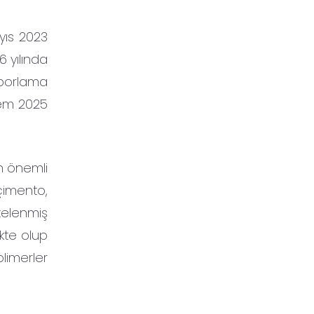
ayıs 2023
6 yılında
aporlama
nem 2025
n önemli
çimento,
stelenmiş
kte olup
limerler