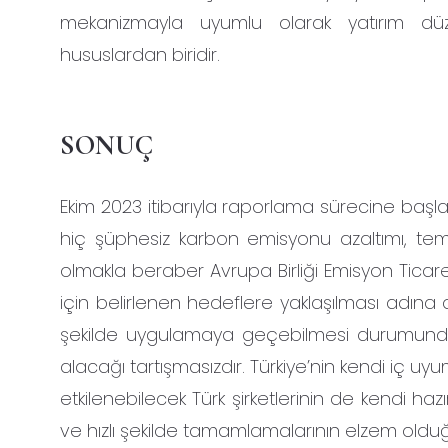
mekanizmayla uyumlu olarak yatırım d
hususlardan biridir.
SONUÇ
Ekim 2023 itibarıyla raporlama sürecine baş
hiç şüphesiz karbon emisyonu azaltımı, temiz
olmakla beraber Avrupa Birliği Emisyon Ticaret
için belirlenen hedeflere yaklaşılması adın
şekilde uygulamaya geçebilmesi durumunda k
alacağı tartışmasızdır. Türkiye’nin kendi iç 
etkilenebilecek Türk şirketlerinin de kendi hazır
ve hızlı şekilde tamamlamalarının elzem olduğu