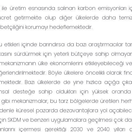
le üretim esnasında salınan karbon emisyonları içi
e ücret getirmekte olup diğer ülkelerde daha temi
abetçiliğini korumayı hedeflemektedir.
etkileri içinde barındırsa da bazı araştırmacılar ta
 politikasını sürdürmek için yeterli bütçeye sahip olma
 mekanizmanın ülke ekonomilerini etkileyebileceği ve
endirilmektedir. Böyle ülkelere öncelikli olarak fin
lmektedir. Bazı ülkelerde de yine hızlıca açığa çıka
nansal desteğe sahip oldukları için yüksek orand
gibi mekanizmalar, bu tarz bölgelerde üretilen herh
nedenle küresel pazarda dezavantajlara yol açabile
i için SKDM ve benzeri uygulamalara geçilmesi çok d
nlarını içermesi gerektiği 2030 ve 2040 yılları 