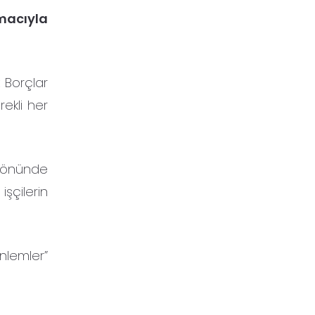
macıyla
k Borçlar
ekli her
z önünde
işçilerin
nlemler”