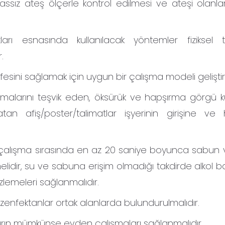
ız ateş ölçerle kontrol edilmesi ve ateşi olanları
ayıtları esnasında kullanılacak yöntemler fiziksel
.
esini sağlamak için uygun bir çalışma modeli geliştiril
malarını teşvik eden, öksürük ve hapşırma görgü kur
an afiş/poster/talimatlar işyerinin girişine ve 
e çalışma sırasında en az 20 saniye boyunca sabun 
melidir, su ve sabuna erişim olmadığı takdirde alkol baz
izlemeleri sağlanmalıdır.
ezenfektanlar ortak alanlarda bulundurulmalıdır.
ların mümkünse evden çalışmaları sağlanmalıdır.