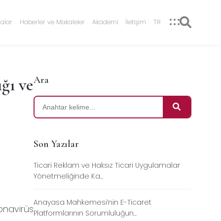
alar
Haberler ve Makaleler
Akademi
İletişim
TR
Ara
ğı ve
Son Yazılar
Ticari Reklam ve Haksız Ticari Uygulamalar
Yönetmeliğinde Ka...
Anayasa Mahkemesi’nin E-Ticaret
onavirüs
Platformlarının Sorumluluğun...