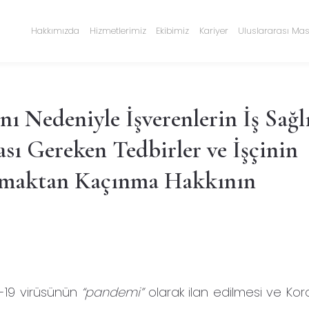
Hakkımızda
Hizmetlerimiz
Ekibimiz
Kariyer
Uluslararası Mas
ı Nedeniyle İşverenlerin İş Sağlı
ı Gereken Tedbirler ve İşçinin
ışmaktan Kaçınma Hakkının
-19 virüsünün
“pandemi”
olarak ilan edilmesi ve Kor