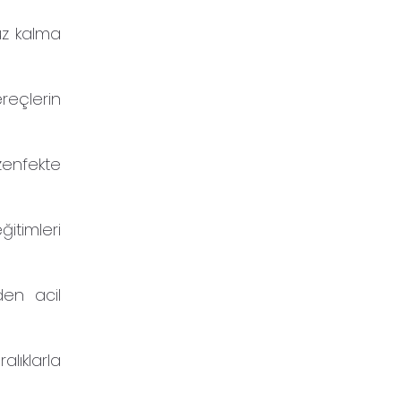
ruz kalma
reçlerin
zenfekte
itimleri
den acil
alıklarla