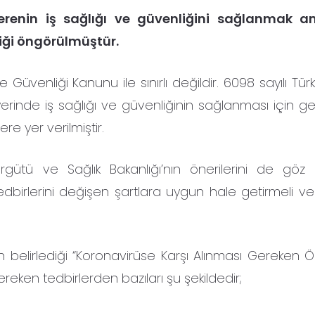
verenin iş sağlığı ve güvenliğini sağlanmak a
tiği öngörülmüştür.
ve Güvenliği Kanunu ile sınırlı değildir. 6098 sayılı Tür
rinde iş sağlığı ve güvenliğinin sağlanması için ger
re yer verilmiştir.
gütü ve Sağlık Bakanlığı’nın önerilerini de gö
edbirlerini değişen şartlara uygun hale getirmeli ve 
ın belirlediği “Koronavirüse Karşı Alınması Gereken Ö
eken tedbirlerden bazıları şu şekildedir;