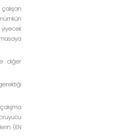
 çalışan
, mümkün
yiyecek
ı masaya
ve diğer
gerektiği
çalışma
koruyucu
erin (EN