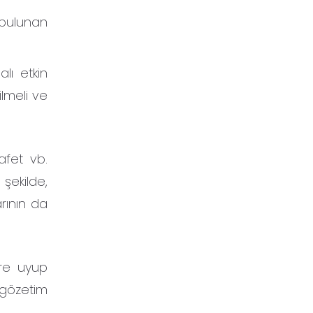
 bulunan
lı etkin
ilmeli ve
afet vb.
şekilde,
rının da
ere uyup
 gözetim