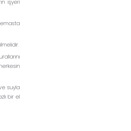
n işyeri
 temasta
melidir.
allarını
herkesin
ve suyla
lı bir el