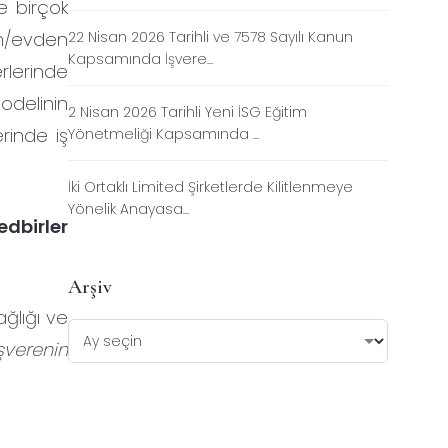
e birçok
an/evden
22 Nisan 2026 Tarihli ve 7578 Sayılı Kanun
Kapsamında İşvere...
rlerinde
odelinin
2 Nisan 2026 Tarihli Yeni İSG Eğitim
rinde iş
Yönetmeliği Kapsamında ...
İki Ortaklı Limited Şirketlerde Kilitlenmeye
Yönelik Anayasa...
edbirler
Arşiv
ağlığı ve
İşverenin