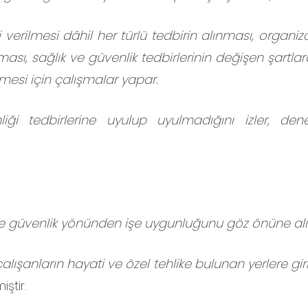
gi verilmesi dâhil her türlü tedbirin alınması, organ
ası, sağlık ve güvenlik tedbirlerinin değişen şartla
lmesi için çalışmalar yapar.
iği tedbirlerine uyulup uyulmadığını izler, den
 ve güvenlik yönünden işe uygunluğunu göz önüne alır
i çalışanların hayati ve özel tehlike bulunan yerlere 
ştir.