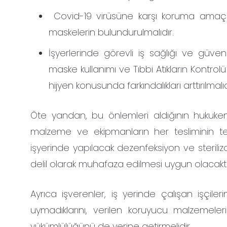
Covid-19 virüsüne karşı koruma amaçlı 
maskelerin bulundurulmalıdır.
İşyerlerinde görevli iş sağlığı ve güven
maske kullanımı ve Tıbbi Atıkların Kontrol
hijyen konusunda farkındalıkları arttırılmalıd
Öte yandan, bu önlemleri aldığının hukuken i
malzeme ve ekipmanların her tesliminin tesl
işyerinde yapılacak dezenfeksiyon ve steriliz
delil olarak muhafaza edilmesi uygun olacaktı
Ayrıca işverenler, iş yerinde çalışan işçile
uymadıklarını, verilen koruyucu malzemele
yükümlülüğünü de yerine getirmelidir.