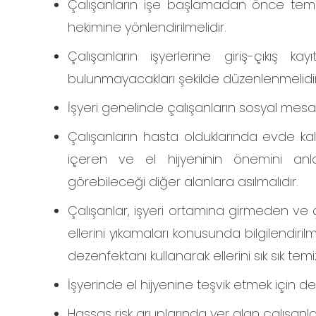
Çalışanların işe başlamadan önce temass
hekimine yönlendirilmelidir.
Çalışanların işyerlerine giriş-çıkış k
bulunmayacakları şekilde düzenlenmelidir
İşyeri genelinde çalışanların sosyal mesaf
Çalışanların hasta olduklarında evde kal
içeren ve el hijyeninin önemini anlat
görebileceği diğer alanlara asılmalıdır.
Çalışanlar, işyeri ortamına girmeden v
ellerini yıkamaları konusunda bilgilendiril
dezenfektanı kullanarak ellerini sık sık tem
İşyerinde el hijyenine teşvik etmek için d
Hassas risk gruplarında yer alan çalışan