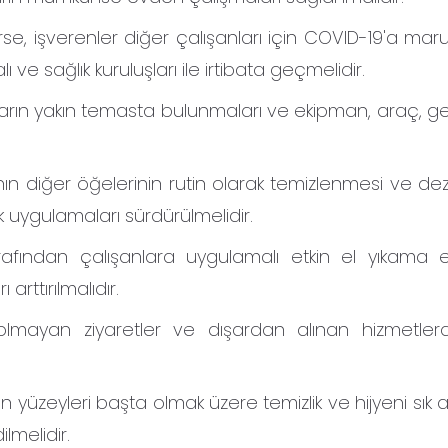
irse, işverenler diğer çalışanları için COVID-19'a ma
 ve sağlık kuruluşları ile irtibata geçmelidir.
rın yakın temasta bulunmaları ve ekipman, araç, ge
ın diğer öğelerinin rutin olarak temizlenmesi ve de
k uygulamaları sürdürülmelidir.
arafından çalışanlara uygulamalı etkin el yıkama eğ
arttırılmalıdır.
il olmayan ziyaretler ve dışardan alınan hizmetler
n yüzeyleri başta olmak üzere temizlik ve hijyeni sık ar
lmelidir.