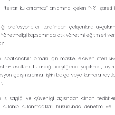
“tekrar kullanılamaz” anlamına gelen “NR” işareti
liği profesyonelleri tarafından çalışanlara uygulama
ü Yönetmeliği kapsamında atık yönetimi eğitimleri ver
ır.
spatlanabilir olması için maske, eldiven steril kıy
im-tesellüm tutanağı karşılığında yapılması; aynı 
asyon çalışmalarına ilişkin belge veya kamera kayıtla
r.
rin iş sağlığı ve güvenliği açısından alınan tedbirl
ri kullanıp kullanmadıkları hususunda denetim ve