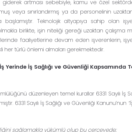
 giderek artması sebebiyle, kamu ve özel sektörd
urmuş veya sınırlandırmış ya da personelinin uzakt
aşlamıştır. Teknolojik altyapıya sahip olan işye
la birlikte, işin niteliği gereği uzaktan çalışma m
rinde faaliyetlerine devam eden işverenlerin, işye
i her türlü önlemi almaları gerekmektedir.
 İş Yerinde İş Sağlığı ve Güvenliği Kapsamında T
ümlülüğünü düzenleyen temel kurallar 6331 Sayılı İş S
ştir. 6331 Sayılı İş Sağlığı ve Güvenliği Kanunu’nun
“
üvenliğini sağlamakla yükümlü olup bu çerçevede;