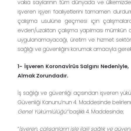
vakıa sayılarının tüm dünyada ve ülkemizde
işveren işyeri faaliyetlerini tamamen durd
çalışma usulüne geçmesi için çalışmalara b
evden/uzaktan çalışma yapılması mümkün olmak
uygulanamayacağı, üretim ve hizmet sektörle
sağlığı ve güvenliğini korumak amacıyla gerekl
1- İşveren Koronavirüs Salgını Nedeniyle,
Almak Zorundadır.
İş sağlığı ve güvenliği açısından işveren yük
Güvenliği Kanunu’nun 4. Maddesinde belirlenmi
Genel Yükümlülüğü”
başlıklı 4. Maddesinde;
“
İşveren, çalışanların işle ilgili sağlık ve g