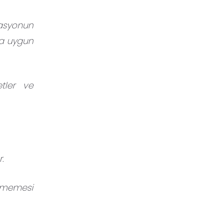
izasyonun
ra uygun
etler ve
.
girmemesi