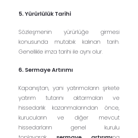
5.
Yürürlülük Tarihi
Sözleşmenin yürürlüğe girmesi
konusunda mutabık kalınan tarih.
Genellikle imza tarihi ile aynı olur.
6.
Sermaye Artırımı
Kapanıştan, yani yatırımcıların şirkete
yatırım tutarını aktarmaları ve
hissedarlık kazanmalarından önce,
kurucuların ve diğer mevcut
hissedarların genel kurulu
toplayarak
sermaye artırımı
na