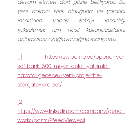
devam etmeyi dört gözle bekliyoruz. Bu
yeni adımın kritik olduğuna ve yaratıcı
insanların yapay zekâyı insanlığı
yükseltmek için nasıl kullanacaklarını
anlamalarını sağlayacağına inanıyoruz.
[1]
https://swipeline.co/openai-ve-
softbank-500-milyar-dolar-yatirimla-
hayata-gececek-yeni-proje-the-
stargate-project/
[2]
https://www.linkedin.com/company/genai-
works/posts/?feedView=all