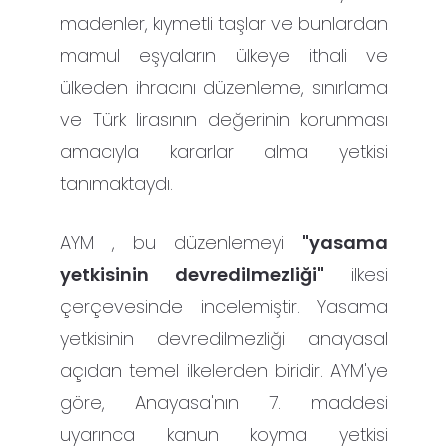
madenler, kıymetli taşlar ve bunlardan
mamul eşyaların ülkeye ithali ve
ülkeden ihracını düzenleme, sınırlama
ve Türk lirasının değerinin korunması
amacıyla kararlar alma yetkisi
tanımaktaydı.
AYM , bu düzenlemeyi
"yasama
yetkisinin devredilmezliği"
ilkesi
çerçevesinde incelemiştir. Yasama
yetkisinin devredilmezliği anayasal
açıdan temel ilkelerden biridir. AYM'ye
göre, Anayasa'nın 7. maddesi
uyarınca kanun koyma yetkisi