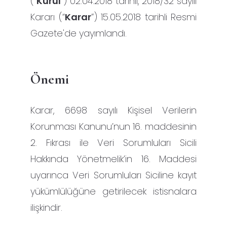
("
Kurul
") 02.04.2018 tarihli, 2018/32 sayılı
Kararı (“
Karar
”) 15.05.2018 tarihli Resmi
Gazete'de yayımlandı.
Önemi
Karar, 6698 sayılı Kişisel Verilerin
Korunması Kanunu’nun 16. maddesinin
2. Fıkrası ile Veri Sorumluları Sicili
Hakkında Yönetmelik’in 16. Maddesi
uyarınca Veri Sorumluları Siciline kayıt
yükümlülüğüne getirilecek istisnalara
ilişkindir.