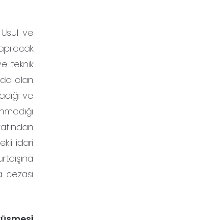
 Usul ve
yapılacak
e teknik
ında olan
adığı ve
ınmadığı
rafından
li idari
rtdışına
a cezası
örüşmesi