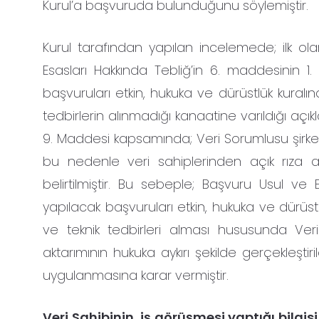
Kurul’a başvuruda bulunduğunu söylemiştir.
Kurul tarafından yapılan incelemede; ilk ol
Esasları Hakkında Tebliğ’in 6. maddesinin 1. 
başvuruları etkin, hukuka ve dürüstlük kuralı
tedbirlerin alınmadığı kanaatine varıldığı açık
9. Maddesi kapsamında; Veri Sorumlusu şirk
bu nedenle veri sahiplerinden açık rıza al
belirtilmiştir. Bu sebeple; Başvuru Usul ve 
yapılacak başvuruları etkin, hukuka ve dürüst
ve teknik tedbirleri alması hususunda Veri
aktarımının hukuka aykırı şekilde gerçekleşti
uygulanmasına karar vermiştir.
Veri Sahibinin, iş görüşmesi yaptığı bilgis