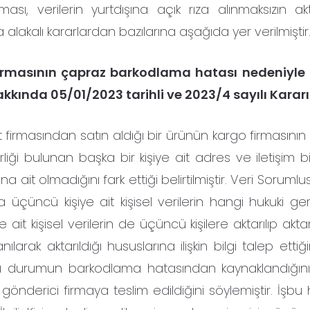
lması, verilerin yurtdışına açık rıza alınmaksızın ak
 alakalı kararlardan bazılarına aşağıda yer verilmiştir
o firmasının çapraz barkodlama hatası nedeniyl
kkında 05/01/2023 tarihli ve 2023/4 sayılı Kararı
 firmasından satın aldığı bir ürünün kargo firmasının
liği bulunan başka bir kişiye ait adres ve iletişim bil
na ait olmadığını fark ettiği belirtilmiştir. Veri Soruml
üçüncü kişiye ait kişisel verilerin hangi hukuki ge
ait kişisel verilerin de üçüncü kişilere aktarılıp akta
rak aktarıldığı hususlarına ilişkin bilgi talep ettiğin
 durumun barkodlama hatasından kaynaklandığını v
 gönderici firmaya teslim edildiğini söylemiştir. İşbu