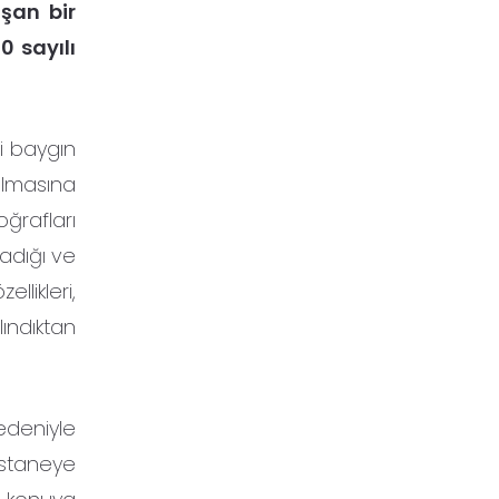
ışan bir
 sayılı
i baygın
nılmasına
ğrafları
madığı ve
llikleri,
lındıktan
nedeniyle
hastaneye