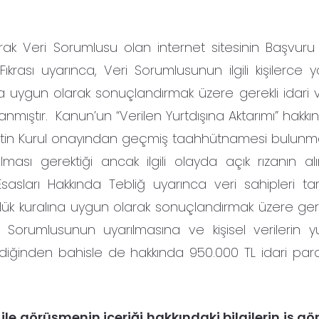
arak Veri Sorumlusu olan internet sitesinin Başvuru
Fıkrası uyarınca, Veri Sorumlusunun ilgili kişilerce 
na uygun olarak sonuçlandırmak üzere gerekli idari v
lanmıştır. Kanun’un “Verilen Yurtdışına Aktarımı” hakk
etin Kurul onayından geçmiş taahhütnamesi bulunm
ması gerektiği ancak ilgili olayda açık rızanın al
Esasları Hakkında Tebliğ uyarınca veri sahipleri ta
lük kuralına uygun olarak sonuçlandırmak üzere gerek
 Sorumlusunun uyarılmasına ve kişisel verilerin yu
rildiğinden bahisle de hakkında 950.000 TL idari par
i ile görüşmenin içeriği hakkındaki bilgilerin iş g