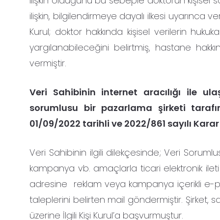
ilişkin olduğunu bu sebeple doktorun kişisel s
ilişkin, bilgilendirmeye dayalı ilkesi uyarınca 
Kurul; doktor hakkında kişisel verilerin hu
yargılanabileceğini belirtmiş, hastane hak
vermiştir.
Veri Sahibinin internet aracılığı ile ul
sorumlusu bir pazarlama şirketi tarafın
01/09/2022 tarihli ve 2022/861 sayılı Karar
Veri Sahibinin ilgili dilekçesinde; Veri Sorum
kampanya vb. amaçlarla ticari elektronik ileti g
adresine reklam veya kampanya içerikli e-pos
taleplerini belirten mail göndermiştir. Şirket,
üzerine İlgili Kişi Kurul’a başvurmuştur.