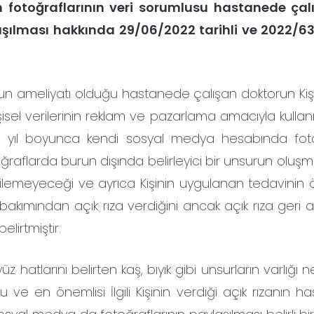
n fotoğraflarının veri sorumlusu hastanede çal
lması hakkında 29/06/2022 tarihli ve 2022/630
urun ameliyatı olduğu hastanede çalışan doktorun Kiş
kişisel verilerinin reklam ve pazarlama amacıyla kulla
 iki yıl boyunca kendi sosyal medya hesabında foto
otoğraflarda burun dışında belirleyici bir unsurun oluş
ndirilemeyeceği ve ayrıca Kişinin uygulanan tedavinin öze
bakımından açık rıza verdiğini ancak açık rıza geri a
elirtmiştir.
 yüz hatlarını belirten kaş, bıyık gibi unsurların varlığı 
nu ve en önemlisi İlgili Kişinin verdiği açık rızanın 