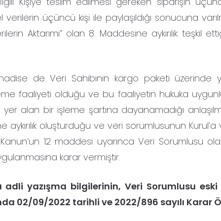
ili Kişiye teslim edilmesi gereken siparişin üçünc
sel verilerin üçüncü kişi ile paylaşıldığı sonucuna varıl
erin Aktarımı” olan 8. Maddesine aykırılık teşkil ett
adise de Veri Sahibinin kargo paketi üzerinde 
işleme faaliyeti olduğu ve bu faaliyetin hukuka uygun
r alan bir işleme şartına dayanamadığı anlaşılmıştır
 aykırılık oluşturduğu ve veri sorumlusunun Kurul’a ve
, Kanun’un 12 maddesi uyarınca Veri Sorumlusu ol
ygulanmasına karar vermiştir.
ığı adli yazışma bilgilerinin, Veri Sorumlusu eski
da 02/09/2022 tarihli ve 2022/896 sayılı Karar Ö