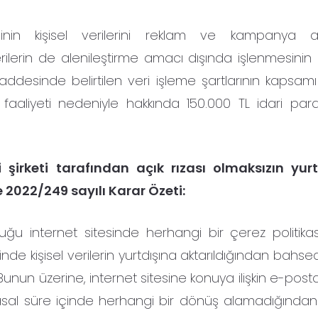
inin kişisel verilerini reklam ve kampanya a
l verilerin de alenileştirme amacı dışında işlenmesini
Maddesinde belirtilen veri işleme şartlarının kapsamı
me faaliyeti nedeniyle hakkında 150.000 TL idari par
ji şirketi tarafından açık rızası olmaksızın yur
 2022/249 sayılı Karar Özeti:
uğu internet sitesinde herhangi bir çerez politikas
e kişisel verilerin yurtdışına aktarıldığından bahsed
. Bunun üzerine, internet sitesine konuya ilişkin e-post
sal süre içinde herhangi bir dönüş alamadığından