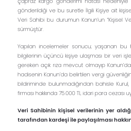
çapraz kargo gönderimi hatası nedeniyle İlg
gönderildiği ve bu suretle İlgili Kişiye ait kişi
Veri Sahibi bu durumun Kanun’un “Kişisel Veril
sürmüştür.
Yapılan incelemeler sonucu; yaşanan bu h
bilgilerinin üçüncü kişiye ulaşması bir veri 
gereken açık rıza mevcut olmayıp Kanun’da ye
hadisenin Kanun’da belirtilen vergi güvenliğine
bildiriminde bulunmadığından bahisle Kurul
firması hakkında 75.000 TL idari para cezası u
Veri Sahibinin kişisel verilerinin yer ald
tarafından kardeşi ile paylaşılması
hakkın