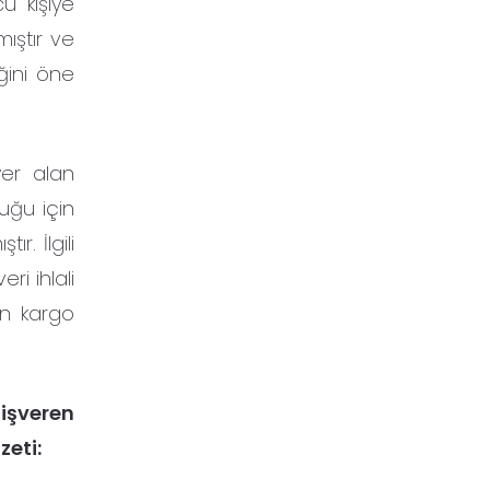
ü kişiye
mıştır ve
iğini öne
yer alan
luğu için
. İlgili
ri ihlali
an kargo
 işveren
zeti: