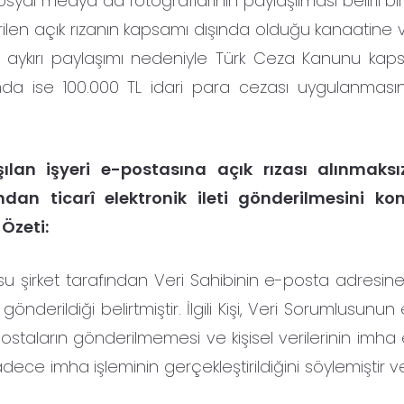
osyal medya da fotoğraflarının paylaşılması belirli b
verilen açık rızanın kapsamı dışında olduğu kanaatine v
kuka aykırı paylaşımı nedeniyle Türk Ceza Kanunu ka
kında ise 100.000 TL idari para cezası uygulanması
aşılan işyeri e-postasına açık rızası alınmaksı
dan ticarî elektronik ileti gönderilmesini ko
 Özeti:
lusu şirket tarafından Veri Sahibinin e-posta adresin
önderildiği belirtmiştir. İlgili Kişi, Veri Sorumlusunu
taların gönderilmemesi ve kişisel verilerinin imha 
 sadece imha işleminin gerçekleştirildiğini söylemiştir