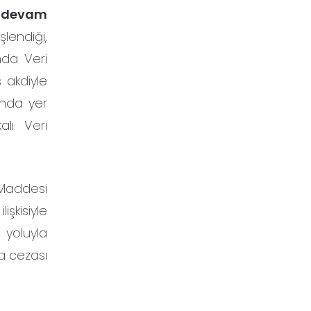
r devam
şlendiği,
anda Veri
ş akdiyle
ında yer
alı Veri
 Maddesi
şkisiyle
 yoluyla
ra cezası