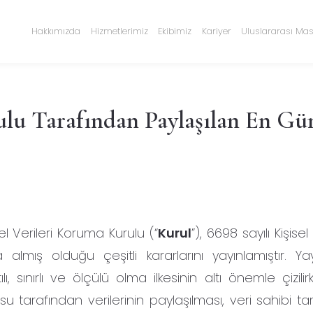
Hakkımızda
Hizmetlerimiz
Ekibimiz
Kariyer
Uluslararası Mas
ulu Tarafından Paylaşılan En Gü
el Verileri Koruma Kurulu (“
Kurul
”), 6698 sayılı Kişisel
almış olduğu çeşitli kararlarını yayınlamıştır. Ya
, sınırlı ve ölçülü olma ilkesinin altı önemle çizilir
usu tarafından verilerinin paylaşılması, veri sahibi t