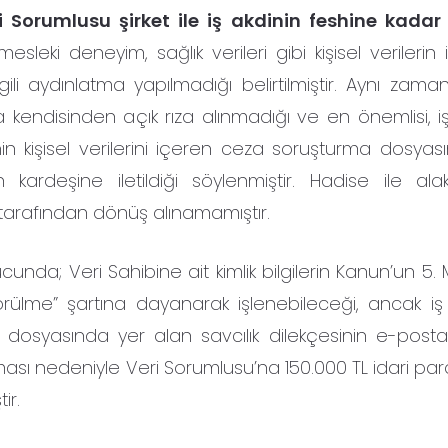
ri Sorumlusu şirket ile iş akdinin feshine kada
mesleki deneyim, sağlık verileri gibi kişisel verilerin i
ilgili aydınlatma yapılmadığı belirtilmiştir. Aynı zam
nda kendisinden açık rıza alınmadığı ve en önemlisi, i
n kişisel verilerini içeren ceza soruşturma dosyas
ardeşine iletildiği söylenmiştir. Hadise ile alak
i tarafından dönüş alınamamıştır.
nda; Veri Sahibine ait kimlik bilgilerin Kanun’un 5.
ülme” şartına dayanarak işlenebileceği, ancak iş ili
 dosyasında yer alan savcılık dilekçesinin e-posta
lması nedeniyle Veri Sorumlusu’na 150.000 TL idari pa
ir.