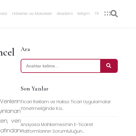
alar
Haberler ve Makaleler
Akademi
İletişim
TR
Ara
ncel
Son Yazılar
 Verilerin
Ticari Reklam ve Haksız Ticari Uygulamalar
Yönetmeliğinde Ka...
yınlanan
ken, veri
Anayasa Mahkemesi’nin E-Ticaret
arafından
Platformlarının Sorumluluğun...