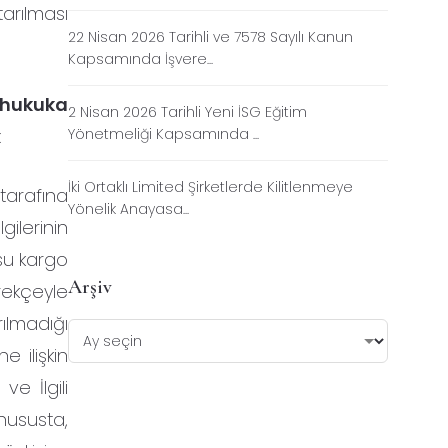
tarılması
22 Nisan 2026 Tarihli ve 7578 Sayılı Kanun
.
Kapsamında İşvere...
e hukuka
2 Nisan 2026 Tarihli Yeni İSG Eğitim
:
Yönetmeliği Kapsamında ...
İki Ortaklı Limited Şirketlerde Kilitlenmeye
 tarafına
Yönelik Anayasa...
gilerinin
usu kargo
Arşiv
rekçeyle
rılmadığı
e ilişkin
e İlgili
 hususta,