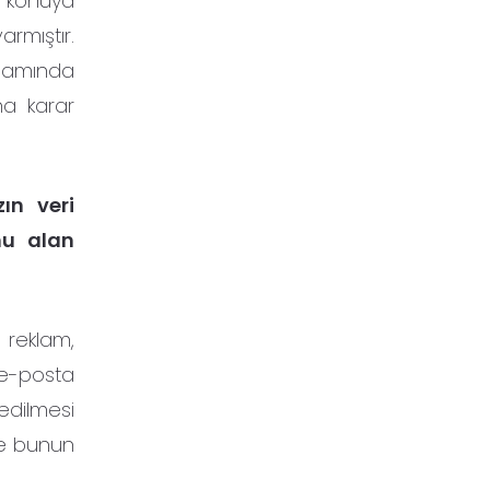
ir konuya
armıştır.
psamında
na karar
zın veri
nu alan
e reklam,
n e-posta
edilmesi
 ve bunun