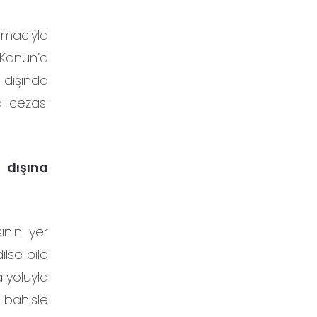
macıyla
n Kanun’a
 dışında
a cezası
t dışına
ının yer
ilse bile
a yoluyla
 bahisle